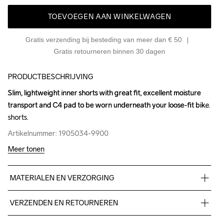
TOEVOEGEN AAN WINKELWAGEN
Gratis verzending bij besteding van meer dan € 50
Gratis retourneren binnen 30 dagen
PRODUCTBESCHRIJVING
Slim, lightweight inner shorts with great fit, excellent moisture 
Slim, lightweight inner shorts with great fit, excellent moisture 
transport and C4 pad to be worn underneath your loose-fit bike 
transport and C4 pad to be worn underneath your loose-fit bike 
shorts.
shorts.
Artikelnummer: 1905034-9900
Artikelnummer: 1905034-9900
Meer tonen
MATERIALEN EN VERZORGING
88% Polyester, 12% Elastane
VERZENDEN EN RETOURNEREN