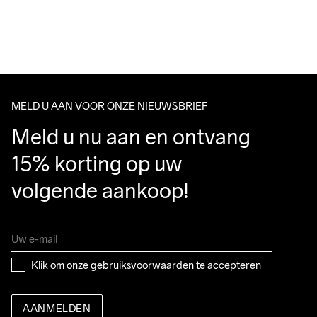
Free delivery on orders above €50.
For orders below we charge €5.
Do Not Bleach
Do Not Dry 
Do Not Tumble
Ironing Low 
Wassen in de 
We also offer express delivery.
Clean
Temp
machine op 40 
We ship with UPS that delivers during daytime.
graden.
Make sure to choose an address where you receive the 
package.
MELD U AAN VOOR ONZE NIEUWSBRIEF
Meld u nu aan en ontvang 
15% korting op uw 
volgende aankoop!
Klik om onze 
gebruiksvoorwaarden
 te accepteren
AANMELDEN