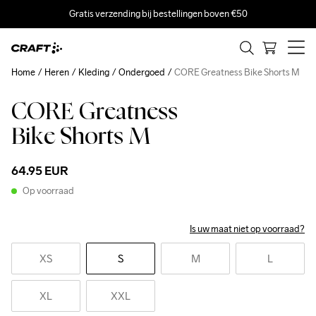
Gratis verzending bij bestellingen boven €50
Home
Heren
Kleding
Ondergoed
CORE Greatness Bike Shorts M
CORE Greatness
Bike Shorts M
64.95 EUR
Op voorraad
Is uw maat niet op voorraad?
XS
S
M
L
XL
XXL