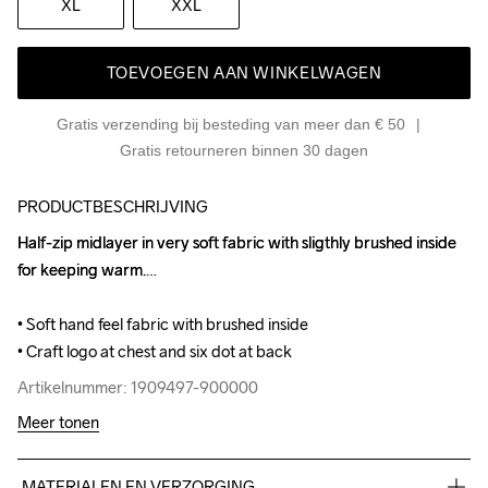
XL
XXL
TOEVOEGEN AAN WINKELWAGEN
Gratis verzending bij besteding van meer dan € 50
Gratis retourneren binnen 30 dagen
PRODUCTBESCHRIJVING
Half-zip midlayer in very soft fabric with sligthly brushed inside 
Half-zip midlayer in very soft fabric with sligthly brushed inside 
for keeping warm.

for keeping warm.

• Soft hand feel fabric with brushed inside

• Soft hand feel fabric with brushed inside

• Craft logo at chest and six dot at back
• Craft logo at chest and six dot at back
Artikelnummer: 1909497-900000
Artikelnummer: 1909497-900000
Meer tonen
MATERIALEN EN VERZORGING