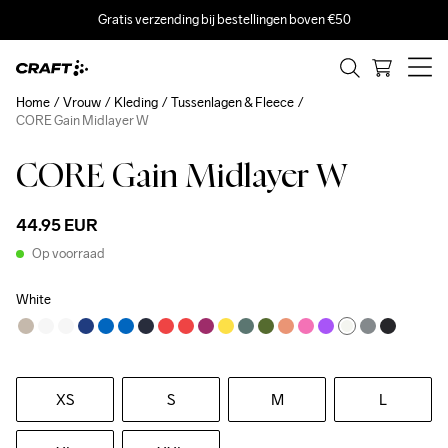
Gratis verzending bij bestellingen boven €50
Home
Vrouw
Kleding
Tussenlagen & Fleece
CORE Gain Midlayer W
CORE Gain Midlayer W
44.95 EUR
Op voorraad
White
XS
S
M
L