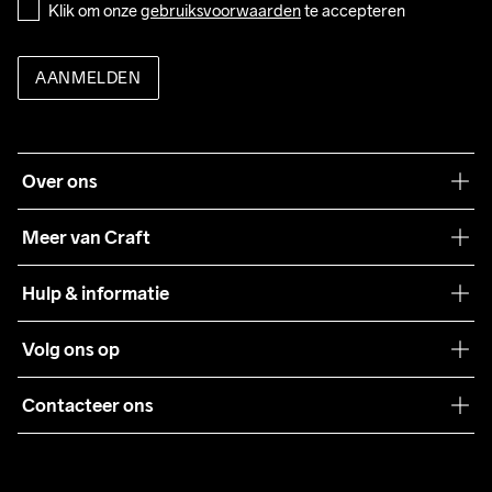
Klik om onze 
gebruiksvoorwaarden
 te accepteren
AANMELDEN
Over ons
Onze filosofie
Meer van Craft
Craft Care Guide
Hulp & informatie
Teamwear
Klantenservice
Volg ons op
Samenwerkingen
Algemene voorwaarden
Pers
Contacteer ons
Retour
Duurzaamheid
customercare@craftsportswear.com
Shipping
+46 (0) 33 722 32 10