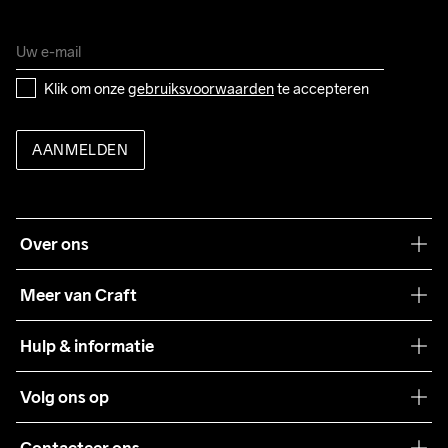
Klik om onze 
gebruiksvoorwaarden
 te accepteren
AANMELDEN
Over ons
Onze filosofie
Meer van Craft
Craft Care Guide
Hulp & informatie
Teamwear
Klantenservice
Volg ons op
Samenwerkingen
Algemene voorwaarden
Pers