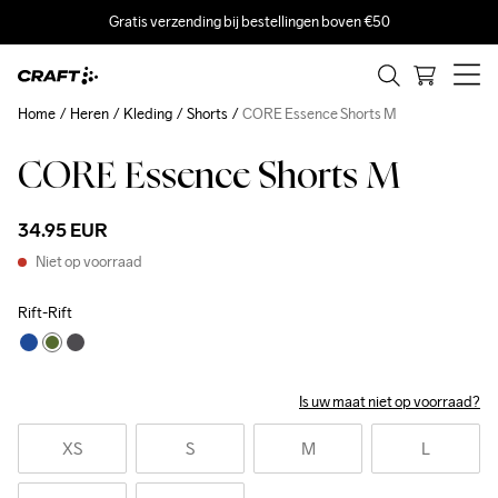
Gratis verzending bij bestellingen boven €50
Home
Heren
Kleding
Shorts
CORE Essence Shorts M
CORE Essence Shorts M
34.95 EUR
Niet op voorraad
Rift-Rift
Is uw maat niet op voorraad?
XS
S
M
L