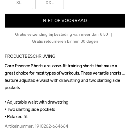
XL
XXL
NIET OP VOORRAAD
Gratis verzending bij besteding van meer dan € 50
Gratis retourneren binnen 30 dagen
PRODUCTBESCHRIJVING
Core Essence Shorts are loose-fit training shorts that make a 
Core Essence Shorts are loose-fit training shorts that make a 
great choice for most types of workouts. These versatile shorts 
great choice for most types of workouts. These versatile shorts 
feature adjustable waist with drawstring and two slanting side 
feature adjustable waist with drawstring and two slanting side 
pockets.

pockets.

• Adjustable waist with drawstring

• Adjustable waist with drawstring

• Two slanting side pockets

• Two slanting side pockets

• Relaxed fit
• Relaxed fit
Artikelnummer: 1910262-664664
Artikelnummer: 1910262-664664