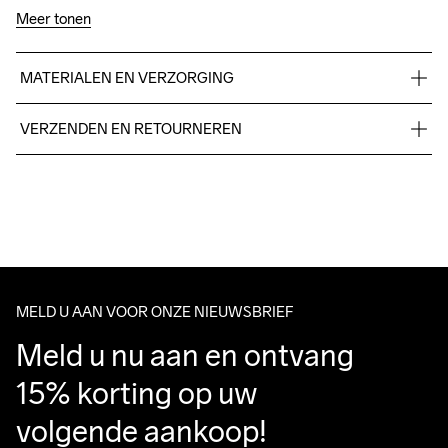
Meer tonen
MATERIALEN EN VERZORGING
100% polyester-recycled.
VERZENDEN EN RETOURNEREN
Free delivery on orders above €50.
For orders below we charge €5.
Do Not Dry 
Do Not Tumble
Wassen in de 
We also offer express delivery.
Clean
machine op 40 
We ship with UPS that delivers during daytime.
graden.
Make sure to choose an address where you receive the 
package.
MELD U AAN VOOR ONZE NIEUWSBRIEF
Meld u nu aan en ontvang 
15% korting op uw 
volgende aankoop!