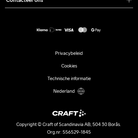
Contacteer ons
Retour
Duurzaamheid
customercare@craftsportswear.com
Shipping
+46 (0) 33 722 32 10
FAQ
Accessibility statement
Aankoop herroepen
Privacybeleid
Cookies
Technische informatie
Nederland
Copyright © Craft of Scandinavia AB, 504 30 Borås. 

Org.nr: 556529-1845