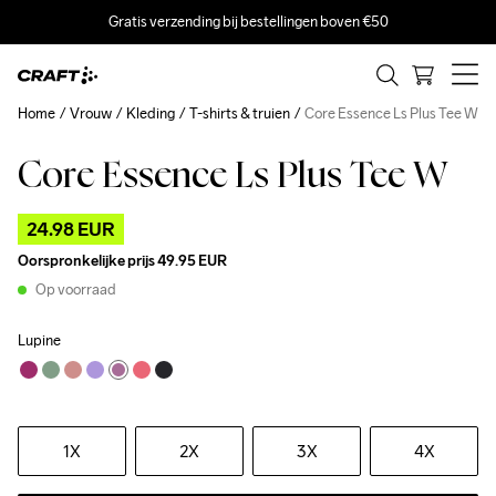
Gratis verzending bij bestellingen boven €50
Home
Vrouw
Kleding
T-shirts & truien
Core Essence Ls Plus Tee W
Core Essence Ls Plus Tee W
Outlet
24.98 EUR
Oorspronkelijke prijs
49.95 EUR
Op voorraad
Lupine
1X
2X
3X
4X