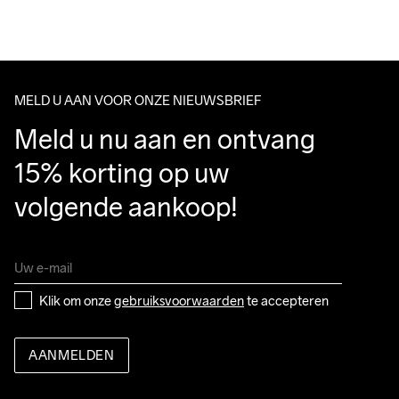
We also offer express delivery.
Do Not Bleach
Do Not Dry 
Ironing Low 
Wassen in de 
Tumble Low 
We ship with UPS that delivers during daytime.
Clean
Temp
machine op 40 
Temp
Make sure to choose an address where you receive the 
graden.
package.
MELD U AAN VOOR ONZE NIEUWSBRIEF
Meld u nu aan en ontvang 
15% korting op uw 
volgende aankoop!
Klik om onze 
gebruiksvoorwaarden
 te accepteren
AANMELDEN