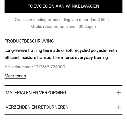
TOEVOEGEN AAN WINKELWAGEN
Gratis verzending bij besteding van meer dan € 50
Gratis retourneren binnen 30 dagen
PRODUCTBESCHRIJVING
Long-sleeve training tee made of soft recycled polyester with 
Long-sleeve training tee made of soft recycled polyester with 
efficient moisture transport for intense everyday training.
efficient moisture transport for intense everyday training.
Artikelnummer: 1912667-724000
Artikelnummer: 1912667-724000
Meer tonen
MATERIALEN EN VERZORGING
85% Polyester

VERZENDEN EN RETOURNEREN
15% Elastane
Free delivery on orders above €50.
For orders below we charge €5.