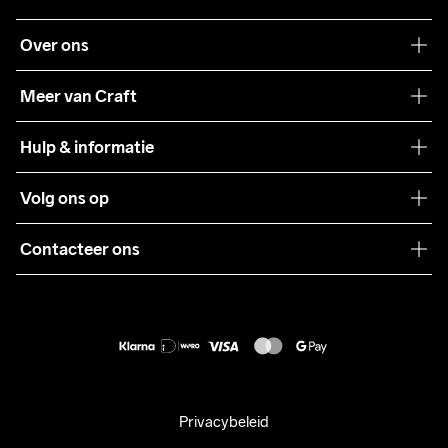
Over ons
Onze filosofie
Meer van Craft
Craft Care Guide
Hulp & informatie
Teamwear
Klantenservice
Volg ons op
Samenwerkingen
Algemene voorwaarden
Pers
Contacteer ons
Retour
Duurzaamheid
customercare@craftsportswear.com
Shipping
+46 (0) 33 722 32 10
FAQ
Accessibility statement
Aankoop herroepen
Privacybeleid