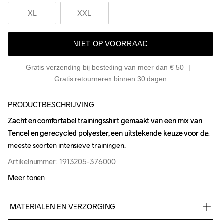
XL
XXL
NIET OP VOORRAAD
Gratis verzending bij besteding van meer dan € 50
Gratis retourneren binnen 30 dagen
PRODUCTBESCHRIJVING
Zacht en comfortabel trainingsshirt gemaakt van een mix van 
Zacht en comfortabel trainingsshirt gemaakt van een mix van 
Tencel en gerecycled polyester, een uitstekende keuze voor de 
Tencel en gerecycled polyester, een uitstekende keuze voor de 
meeste soorten intensieve trainingen.
meeste soorten intensieve trainingen.
Artikelnummer: 1913205-376000
Artikelnummer: 1913205-376000
Meer tonen
MATERIALEN EN VERZORGING