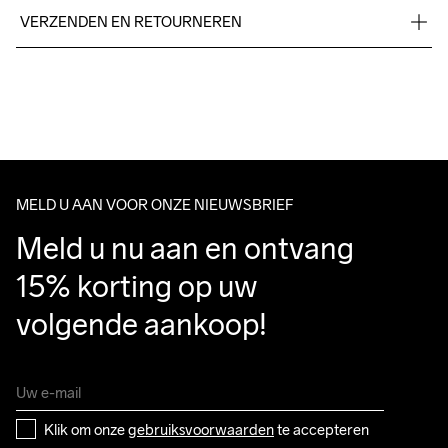
55% Polyester-Recycled

VERZENDEN EN RETOURNEREN
45% Lyocell
Free delivery on orders above €50.
For orders below we charge €5.
We also offer express delivery.
Do Not Bleach
Do Not Dry 
Ironing Low 
Wassen in de 
Tumble Low 
We ship with UPS that delivers during daytime.
Clean
Temp
machine op 40 
Temp
Make sure to choose an address where you receive the 
graden.
package.
MELD U AAN VOOR ONZE NIEUWSBRIEF
Meld u nu aan en ontvang 
15% korting op uw 
volgende aankoop!
Klik om onze 
gebruiksvoorwaarden
 te accepteren