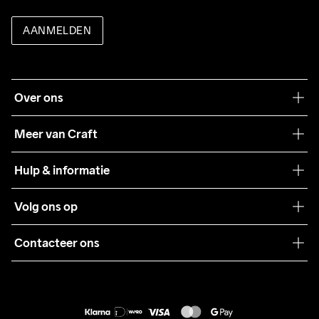
AANMELDEN
Over ons
Onze filosofie
Meer van Craft
Craft Care Guide
Hulp & informatie
Teamwear
Klantenservice
Volg ons op
Samenwerkingen
Algemene voorwaarden
Pers
Contacteer ons
Retour
Duurzaamheid
customercare@craftsportswear.com
Shipping
+46 (0) 33 722 32 10
FAQ