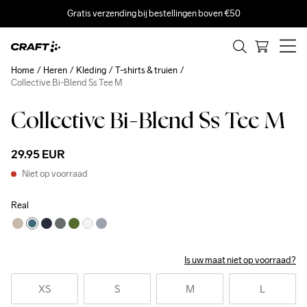
Gratis verzending bij bestellingen boven €50
Home
Heren
Kleding
T-shirts & truien
Collective Bi-Blend Ss Tee M
Collective Bi-Blend Ss Tee M
29.95 EUR
Niet op voorraad
Real
Is uw maat niet op voorraad?
XS
S
M
L