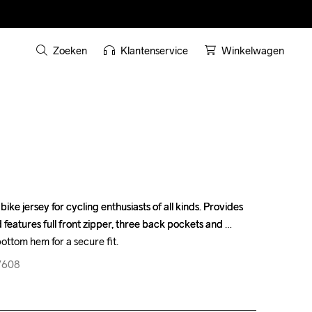
Zoeken
Klantenservice
Winkelwagen
bike jersey for cycling enthusiasts of all kinds. Provides 
bike jersey for cycling enthusiasts of all kinds. Provides 
features full front zipper, three back pockets and 
features full front zipper, three back pockets and 
ttom hem for a secure fit.
ttom hem for a secure fit.
7608
7608