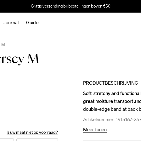
Gratis verzending bij bestellingen boven €50
Journal
Guides
Outlet
y M
ersey M
PRODUCTBESCHRIJVING
Soft, stretchy and functional 
Soft, stretchy and functional 
great moisture transport and 
great moisture transport and 
double-edge band at back bo
double-edge band at back bo
Artikelnummer: 1913167-23
Artikelnummer: 1913167-23
Meer tonen
Is uw maat niet op voorraad?