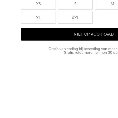
XS
S
M
XL
XXL
NIET OP VOORRAAD
Gratis verzending bij besteding van meer
Gratis retourneren binnen 30 d