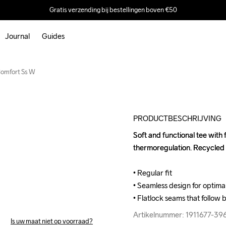
Gratis verzending bij bestellingen boven €50
Journal
Guides
omfort Ss W
PRODUCTBESCHRIJVING
Soft and functional tee wit
Soft and functional tee wit
thermoregulation. Recycled f
thermoregulation. Recycled f
• Regular fit

• Regular fit

• Seamless design for optim
• Seamless design for optim
• Flatlock seams that follo
• Flatlock seams that follo
Artikelnummer: 1911677-3
Artikelnummer: 1911677-3
Is uw maat niet op voorraad?