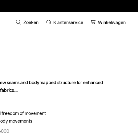
Zoeken
Klantenservice
Winkelwagen
h few seams and bodymapped structure for enhanced 
h few seams and bodymapped structure for enhanced 
abrics.

abrics.

al freedom of movement

al freedom of movement

w body movements
w body movements
96000
96000