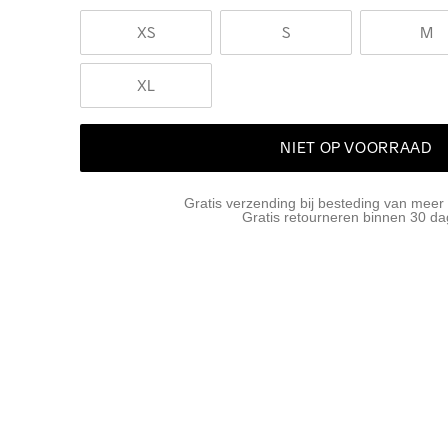
XS
S
M
XL
NIET OP VOORRAAD
Gratis verzending bij besteding van meer
Gratis retourneren binnen 30 d