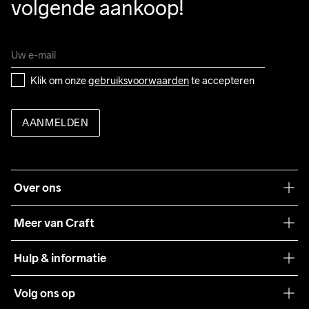
volgende aankoop!
Klik om onze 
gebruiksvoorwaarden
 te accepteren
AANMELDEN
Over ons
Onze filosofie
Meer van Craft
Craft Care Guide
Hulp & informatie
Teamwear
Klantenservice
Volg ons op
Samenwerkingen
Algemene voorwaarden