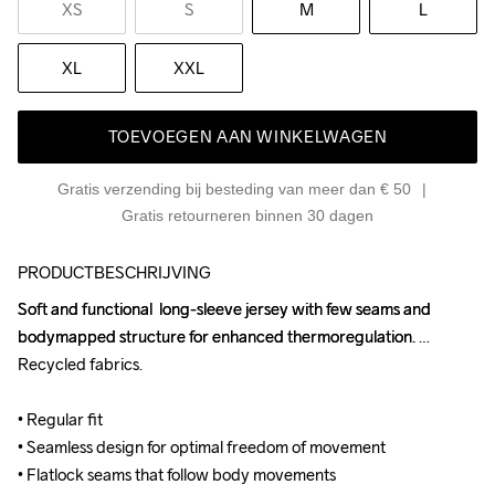
XS
S
M
L
XL
XXL
TOEVOEGEN AAN WINKELWAGEN
Gratis verzending bij besteding van meer dan € 50
Gratis retourneren binnen 30 dagen
PRODUCTBESCHRIJVING
Soft and functional  long-sleeve jersey with few seams and 
Soft and functional  long-sleeve jersey with few seams and 
bodymapped structure for enhanced thermoregulation. 
bodymapped structure for enhanced thermoregulation. 
Recycled fabrics.

Recycled fabrics.

• Regular fit

• Regular fit

• Seamless design for optimal freedom of movement

• Seamless design for optimal freedom of movement

• Flatlock seams that follow body movements
• Flatlock seams that follow body movements