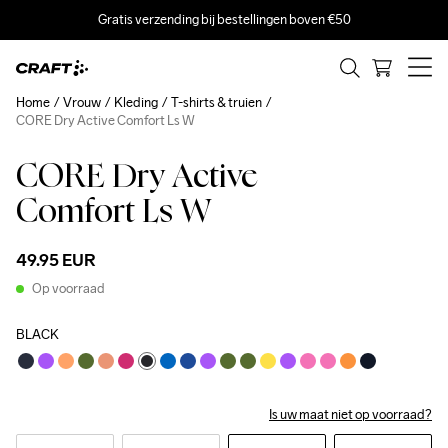
Gratis verzending bij bestellingen boven €50
Home
Vrouw
Kleding
T-shirts & truien
CORE Dry Active Comfort Ls W
CORE Dry Active
Comfort Ls W
49.95 EUR
Op voorraad
BLACK
Is uw maat niet op voorraad?