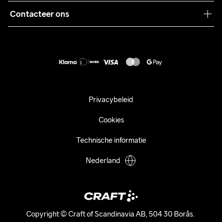
Pers
Contacteer ons
Retour
Duurzaamheid
customercare@craftsportswear.com
Shipping
+46 (0) 33 722 32 10
FAQ
Accessibility statement
Aankoop herroepen
Privacybeleid
Cookies
Technische informatie
Nederland
Copyright © Craft of Scandinavia AB, 504 30 Borås. 
