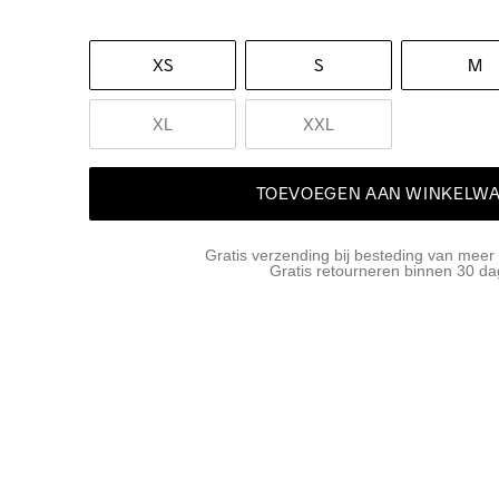
XS
S
M
XL
XXL
TOEVOEGEN AAN WINKELW
Gratis verzending bij besteding van meer
Gratis retourneren binnen 30 d