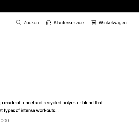
Zoeken
Klantenservice
Winkelwagen
p made of tencel and recycled polyester blend that 
p made of tencel and recycled polyester blend that 
t types of intense workouts.
t types of intense workouts.
9000
9000