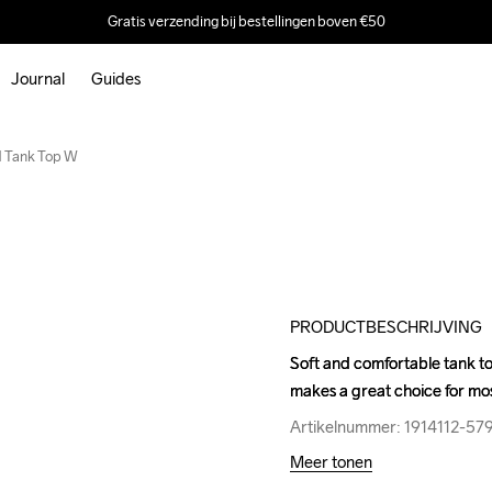
Gratis verzending bij bestellingen boven €50
Journal
Guides
Outlet
d Tank Top W
PRODUCTBESCHRIJVING
Soft and comfortable tank to
Soft and comfortable tank to
makes a great choice for mos
makes a great choice for mos
Artikelnummer: 1914112-57
Artikelnummer: 1914112-57
Meer tonen