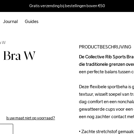
Gratis verzending bij bestellingen boven €50
Journal
Guides
ra W
PRODUCTBESCHRIJVING
s Bra W
De Collective Rib Sports Br
De Collective Rib Sports Br
die traditionele grenzen overs
die traditionele grenzen overs
een perfecte balans tussen com
een perfecte balans tussen com
Deze flexibele sportbeha is 
Deze flexibele sportbeha is 
textuur, wisselt soepel van tr
textuur, wisselt soepel van tr
dag comfort en een nonchalant
dag comfort en een nonchalant
gewatteerde cups voor een 
gewatteerde cups voor een 
een nog zachter contact met 
een nog zachter contact met 
Is uw maat niet op voorraad?
• Zachte stretchstof gemaak
• Zachte stretchstof gemaak