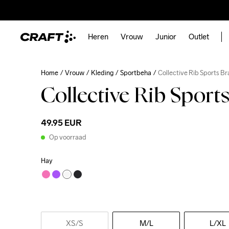
Heren
Vrouw
Junior
Outlet
Home
Vrouw
Kleding
Sportbeha
Collective Rib Sports B
Collective Rib Sport
49.95 EUR
Op voorraad
Hay
XS
/S
M
/L
L
/XL