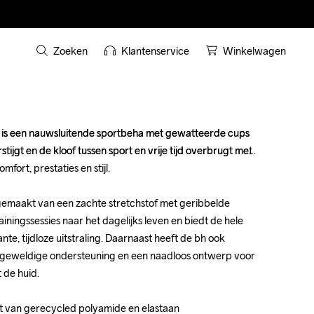
Zoeken
Klantenservice
Winkelwagen
a is een nauwsluitende sportbeha met gewatteerde cups 
a is een nauwsluitende sportbeha met gewatteerde cups 
tijgt en de kloof tussen sport en vrije tijd overbrugt met 
tijgt en de kloof tussen sport en vrije tijd overbrugt met 
fort, prestaties en stijl.

fort, prestaties en stijl.

gemaakt van een zachte stretchstof met geribbelde 
gemaakt van een zachte stretchstof met geribbelde 
ainingssessies naar het dagelijks leven en biedt de hele 
ainingssessies naar het dagelijks leven en biedt de hele 
e, tijdloze uitstraling. Daarnaast heeft de bh ook 
e, tijdloze uitstraling. Daarnaast heeft de bh ook 
geweldige ondersteuning en een naadloos ontwerp voor 
geweldige ondersteuning en een naadloos ontwerp voor 
de huid. 

de huid. 

t van gerecycled polyamide en elastaan

t van gerecycled polyamide en elastaan
