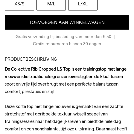
XS
/S
M
/L
L
/XL
TOEVOEGEN AAN WINKELWAGEN
Gratis verzending bij besteding van meer dan € 50
Gratis retourneren binnen 30 dagen
PRODUCTBESCHRIJVING
De Collective Rib Cropped LS Top is een trainingstop met lange 
De Collective Rib Cropped LS Top is een trainingstop met lange 
mouwen die traditionele grenzen overstijgt en de kloof tussen 
mouwen die traditionele grenzen overstijgt en de kloof tussen 
sport en vrije tijd overbrugt met een perfecte balans tussen 
sport en vrije tijd overbrugt met een perfecte balans tussen 
comfort, prestaties en stijl.

comfort, prestaties en stijl.

Deze korte top met lange mouwen is gemaakt van een zachte 
Deze korte top met lange mouwen is gemaakt van een zachte 
stretchstof met geribbelde textuur, wisselt soepel van 
stretchstof met geribbelde textuur, wisselt soepel van 
trainingssessies naar het dagelijks leven en biedt de hele dag 
trainingssessies naar het dagelijks leven en biedt de hele dag 
comfort en een nonchalante, tijdloze uitstraling. Daarnaast heeft 
comfort en een nonchalante, tijdloze uitstraling. Daarnaast heeft 