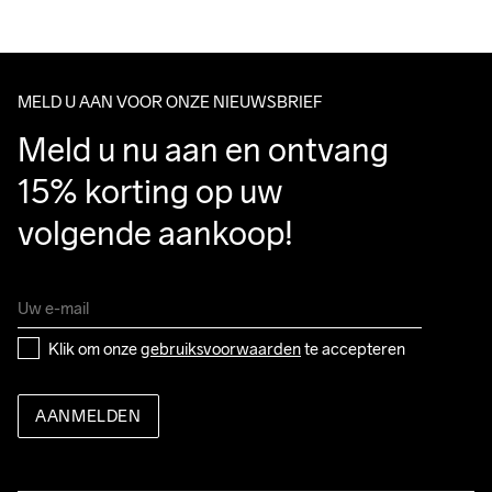
We ship with UPS that delivers during daytime.
Make sure to choose an address where you receive the 
Do Not Bleach
Do Not Dry 
Do Not Iron
Do Not Tumble
Wassen in de 
package.
Clean
machine op 40 
MELD U AAN VOOR ONZE NIEUWSBRIEF
graden.
Meld u nu aan en ontvang 
15% korting op uw 
volgende aankoop!
Klik om onze 
gebruiksvoorwaarden
 te accepteren
AANMELDEN