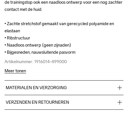
de trainingstop ook een naadloos ontwerp voor een nog zachter 
de trainingstop ook een naadloos ontwerp voor een nog zachter 
contact met de huid. 

contact met de huid. 

• Zachte stretchstof gemaakt van gerecycled polyamide en 
• Zachte stretchstof gemaakt van gerecycled polyamide en 
elastaan

elastaan

• Ribstructuur

• Ribstructuur

• Naadloos ontwerp (geen zijnaden)

• Naadloos ontwerp (geen zijnaden)

• Bijgesneden, nauwsluitende pasvorm
• Bijgesneden, nauwsluitende pasvorm
Artikelnummer: 1916014-499000
Artikelnummer: 1916014-499000
Meer tonen
MATERIALEN EN VERZORGING
Body

VERZENDEN EN RETOURNEREN
100% Polyamide

Lining

Free delivery on orders above €50.
100% Polyester
For orders below we charge €5.
We also offer express delivery.