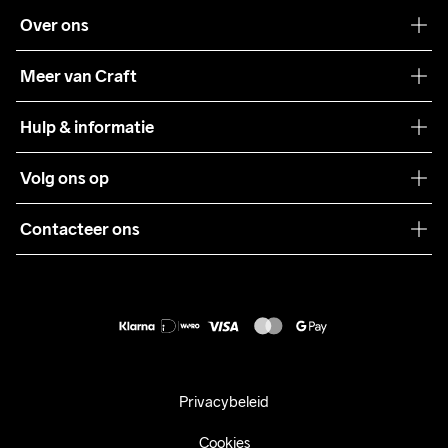
Over ons
Onze filosofie
Meer van Craft
Craft Care Guide
Hulp & informatie
Teamwear
Klantenservice
Volg ons op
Samenwerkingen
Algemene voorwaarden
Pers
Contacteer ons
Retour
Duurzaamheid
customercare@craftsportswear.com
Shipping
+46 (0) 33 722 32 10
FAQ
Accessibility statement
Aankoop herroepen
Privacybeleid
Cookies