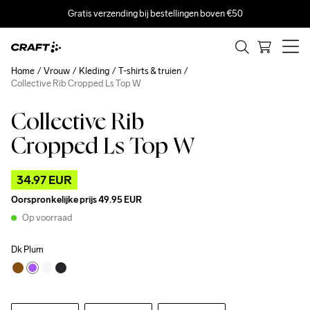
Gratis verzending bij bestellingen boven €50
Home
Vrouw
Kleding
T-shirts & truien
Collective Rib Cropped Ls Top W
Collective Rib
Outlet
Cropped Ls Top W
34.97 EUR
Oorspronkelijke prijs
49.95 EUR
Op voorraad
Dk Plum