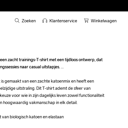
Zoeken
Klantenservice
Winkelwagen
een zacht trainings-T-shirt met een tijdloos ontwerp, dat 
een zacht trainings-T-shirt met een tijdloos ontwerp, dat 
gssessies naar casual uitstapjes. 

gssessies naar casual uitstapjes. 

t is gemaakt van een zachte katoenmix en heeft een 
t is gemaakt van een zachte katoenmix en heeft een 
zijdige uitstraling. Dit T-shirt ademt de sfeer van 
zijdige uitstraling. Dit T-shirt ademt de sfeer van 
keuze voor wie in zijn dagelijks leven zowel functionaliteit 
keuze voor wie in zijn dagelijks leven zowel functionaliteit 
 van hoogwaardig vakmanschap in elk detail.

 van hoogwaardig vakmanschap in elk detail.

 van biologisch katoen en elastaan

 van biologisch katoen en elastaan
