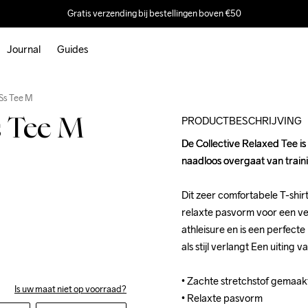
Gratis verzending bij bestellingen boven €50
Journal
Guides
Outlet
 Ss Tee M
PRODUCTBESCHRIJVING
s Tee M
De Collective Relaxed Tee is 
De Collective Relaxed Tee is 
naadloos overgaat van trainin
naadloos overgaat van trainin
Dit zeer comfortabele T-shir
Dit zeer comfortabele T-shir
relaxte pasvorm voor een veel
relaxte pasvorm voor een veel
athleisure en is een perfecte 
athleisure en is een perfecte 
als stijl verlangt Een uiting
als stijl verlangt Een uiting
• Zachte stretchstof gemaakt
• Zachte stretchstof gemaakt
Is uw maat niet op voorraad?
• Relaxte pasvorm
• Relaxte pasvorm