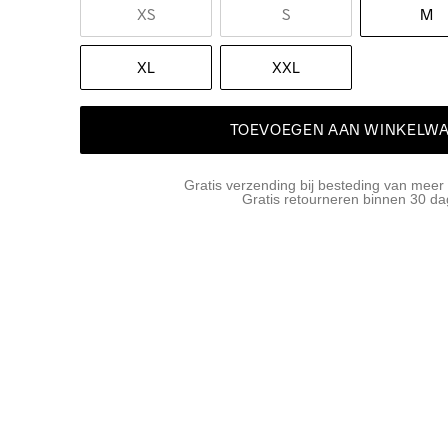
XS
S
M
XL
XXL
TOEVOEGEN AAN WINKELW
Gratis verzending bij besteding van meer
Gratis retourneren binnen 30 d