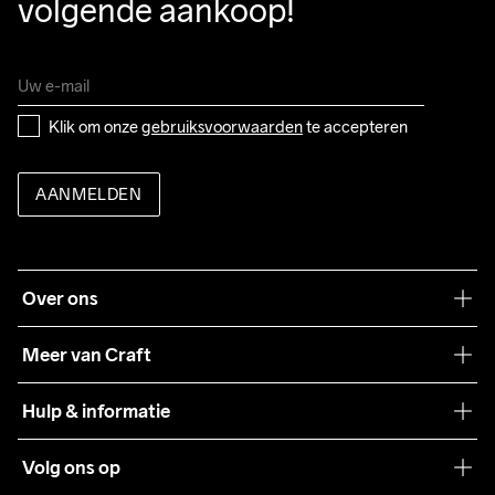
volgende aankoop!
Klik om onze 
gebruiksvoorwaarden
 te accepteren
AANMELDEN
Over ons
Onze filosofie
Meer van Craft
Craft Care Guide
Hulp & informatie
Teamwear
Klantenservice
Volg ons op
Samenwerkingen
Algemene voorwaarden