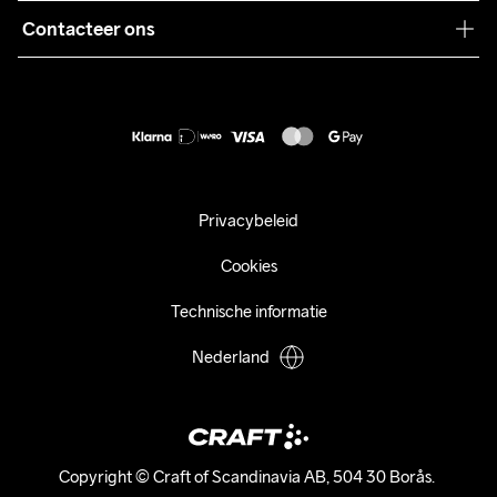
Pers
Contacteer ons
Retour
Duurzaamheid
customercare@craftsportswear.com
Shipping
+46 (0) 33 722 32 10
FAQ
Accessibility statement
Aankoop herroepen
Privacybeleid
Cookies
Technische informatie
Nederland
Copyright © Craft of Scandinavia AB, 504 30 Borås. 
