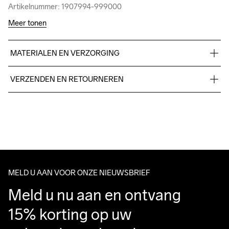
Artikelnummer: 1907994-999000
Artikelnummer: 1907994-999000
Meer tonen
MATERIALEN EN VERZORGING
100% polyester.
VERZENDEN EN RETOURNEREN
Free delivery on orders above €50.
For orders below we charge €5.
Wassen in de 
We also offer express delivery.
machine op 40 
We ship with UPS that delivers during daytime.
graden.
Make sure to choose an address where you receive the 
package.
MELD U AAN VOOR ONZE NIEUWSBRIEF
Meld u nu aan en ontvang 
15% korting op uw 