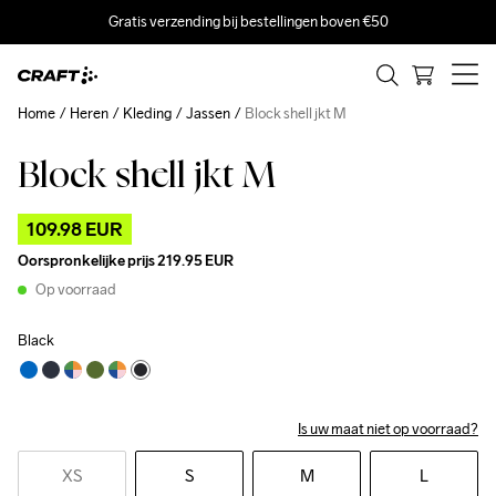
Gratis verzending bij bestellingen boven €50
Home
Heren
Kleding
Jassen
Block shell jkt M
Block shell jkt M
Outlet
109.98 EUR
Oorspronkelijke prijs
219.95 EUR
Op voorraad
Black
Is uw maat niet op voorraad?
XS
S
M
L