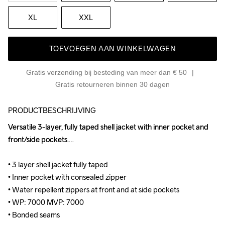
XL
XXL
TOEVOEGEN AAN WINKELWAGEN
Gratis verzending bij besteding van meer dan € 50
Gratis retourneren binnen 30 dagen
PRODUCTBESCHRIJVING
Versatile 3-layer, fully taped shell jacket with inner pocket and 
Versatile 3-layer, fully taped shell jacket with inner pocket and 
front/side pockets.

front/side pockets.

• 3 layer shell jacket fully taped 

• 3 layer shell jacket fully taped 

• Inner pocket with consealed zipper 

• Inner pocket with consealed zipper 

• Water repellent zippers at front and at side pockets 

• Water repellent zippers at front and at side pockets 

• WP: 7000 MVP: 7000 

• WP: 7000 MVP: 7000 

• Bonded seams
• Bonded seams