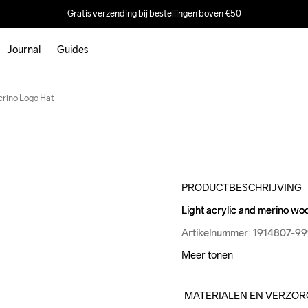
Gratis verzending bij bestellingen boven €50
Journal
Guides
Outlet
erino Logo Hat
PRODUCTBESCHRIJVING
Light acrylic and merino wool 
Light acrylic and merino wool 
Artikelnummer: 1914807-9
Artikelnummer: 1914807-9
Meer tonen
MATERIALEN EN VERZOR