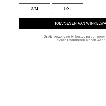
S
/M
L
/XL
TOEVOEGEN AAN WINKELW
Gratis verzending bij besteding van meer
Gratis retourneren binnen 30 d