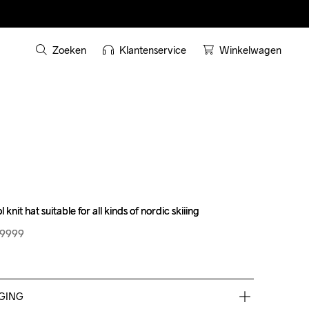
Zoeken
Klantenservice
Winkelwagen
knit hat suitable for all kinds of nordic skiiing
knit hat suitable for all kinds of nordic skiiing
99999
99999
GING