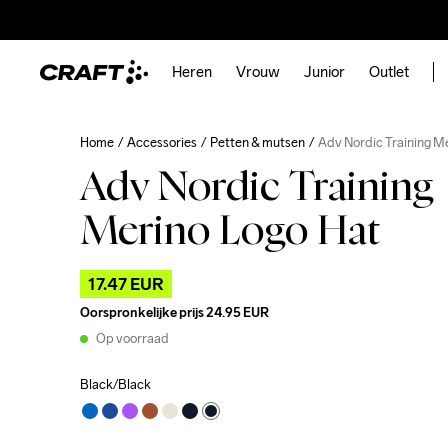
Heren
Vrouw
Junior
Outlet
Home
Accessories
Petten & mutsen
Adv Nordic Training M
Adv Nordic Training
Merino Logo Hat
17.47 EUR
Oorspronkelijke prijs
24.95 EUR
Op voorraad
Black/Black