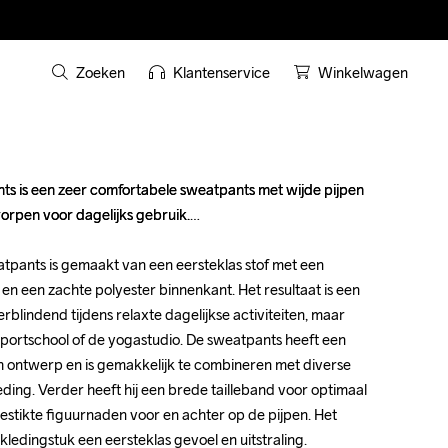
Zoeken
Klantenservice
Winkelwagen
 is een zeer comfortabele sweatpants met wijde pijpen 
 is een zeer comfortabele sweatpants met wijde pijpen 
orpen voor dagelijks gebruik.

orpen voor dagelijks gebruik.

eatpants is gemaakt van een eersteklas stof met een 
eatpants is gemaakt van een eersteklas stof met een 
n een zachte polyester binnenkant. Het resultaat is een 
n een zachte polyester binnenkant. Het resultaat is een 
blindend tijdens relaxte dagelijkse activiteiten, maar 
blindend tijdens relaxte dagelijkse activiteiten, maar 
portschool of de yogastudio. De sweatpants heeft een 
portschool of de yogastudio. De sweatpants heeft een 
h ontwerp en is gemakkelijk te combineren met diverse 
h ontwerp en is gemakkelijk te combineren met diverse 
ding. Verder heeft hij een brede tailleband voor optimaal 
ding. Verder heeft hij een brede tailleband voor optimaal 
estikte figuurnaden voor en achter op de pijpen. Het 
estikte figuurnaden voor en achter op de pijpen. Het 
ledingstuk een eersteklas gevoel en uitstraling.

ledingstuk een eersteklas gevoel en uitstraling.
