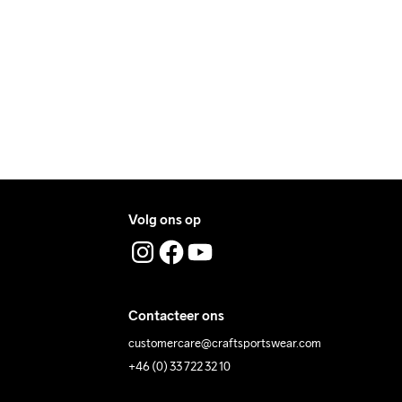
ers during daytime.
Temp
machine op 40 
Temp
ress where you receive the package.
graden.
Volg ons op
Contacteer ons
customercare@craftsportswear.com
+46 (0) 33 722 32 10