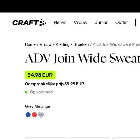
Heren
Vrouw
Junior
Outlet
Home
Vrouw
Kleding
Broeken
ADV Join Wide Sweat Pan
ADV Join Wide Swea
34.98 EUR
Oorspronkelijke prijs
69.95 EUR
Op voorraad
Grey Melange