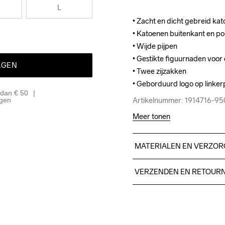
L
• Zacht en dicht gebreid kat
• Zacht en dicht gebreid kat
• Katoenen buitenkant en po
• Katoenen buitenkant en po
• Wijde pijpen

• Wijde pijpen

• Gestikte figuurnaden voor 
• Gestikte figuurnaden voor 
AGEN
• Twee zijzakken 

• Twee zijzakken 

• Geborduurd logo op linker
• Geborduurd logo op linker
 dan € 50
Artikelnummer: 1914716-9
Artikelnummer: 1914716-9
agen
Meer tonen
MATERIALEN EN VERZOR
Solid colors: 49% Polyester
VERZENDEN EN RETOUR
73% Polyester-Recycled, 2
Free delivery on orders ab
For orders below we charg
We also offer express delive
Do Not Bleach
Do Not Dry 
Iron