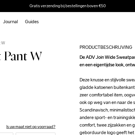
Gratis verzending bij bestellingen boven €50
Journal
Guides
Outlet
t W
PRODUCTBESCHRIJVING
t Pant W
De ADV Join Wide Sweatpants
De ADV Join Wide Sweatpants
en een eigentijdse look, ontw
en een eigentijdse look, ontw
Deze knusse en stijlvolle sw
Deze knusse en stijlvolle sw
gladde katoenen buitenkant e
gladde katoenen buitenkant e
zeer comfortabel item, oogver
zeer comfortabel item, oogver
ook op weg van en naar de s
ook op weg van en naar de s
Scandinavisch, minimalistisc
Scandinavisch, minimalistisc
andere sport- en trainingskle
andere sport- en trainingskle
comfort, twee zijzakken en g
comfort, twee zijzakken en g
Is uw maat niet op voorraad?
geborduurde logo geeft het k
geborduurde logo geeft het k