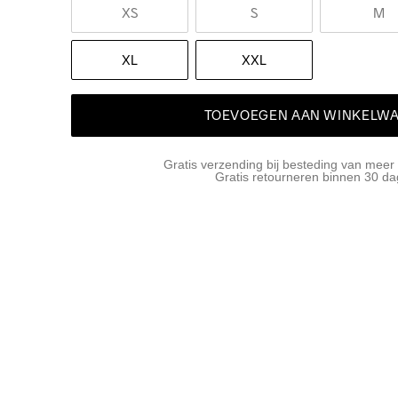
XS
S
M
XL
XXL
TOEVOEGEN AAN WINKELW
Gratis verzending bij besteding van meer
Gratis retourneren binnen 30 d