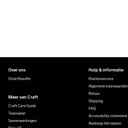
We ship with UPS that deliv
Clean
Make sure to choose an add
Over ons
Hulp & informatie
Onze filosofie
Klantenservice
Algemene voorwaarden
Retour
Meer van Craft
Shipping
Craft Care Guide
FAQ
Teamwear
Accessibility statement
Samenwerkingen
Aankoop herroepen