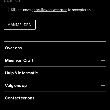
Klik om onze 
gebruiksvoorwaarden
 te accepteren
AANMELDEN
Over ons
Onze filosofie
Meer van Craft
Craft Care Guide
Hulp & informatie
Teamwear
Klantenservice
Volg ons op
Samenwerkingen
Algemene voorwaarden
Pers
Contacteer ons
Retour
Duurzaamheid
customercare@craftsportswear.com
Shipping