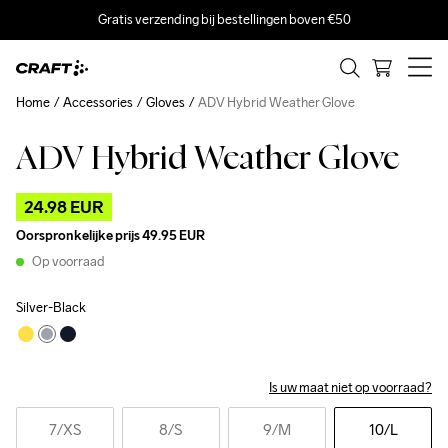
Gratis verzending bij bestellingen boven €50
Home
Accessories
Gloves
ADV Hybrid Weather Glove
ADV Hybrid Weather Glove
Outlet
Recycled
24.98 EUR
Oorspronkelijke prijs
49.95 EUR
Op voorraad
Silver-Black
Is uw maat niet op voorraad?
7
/XS
8
/S
9
/M
10
/L