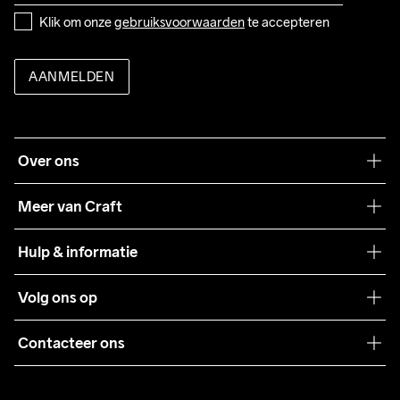
Klik om onze 
gebruiksvoorwaarden
 te accepteren
AANMELDEN
Over ons
Onze filosofie
Meer van Craft
Craft Care Guide
Hulp & informatie
Teamwear
Klantenservice
Volg ons op
Samenwerkingen
Algemene voorwaarden
Pers
Contacteer ons
Retour
Duurzaamheid
customercare@craftsportswear.com
Shipping