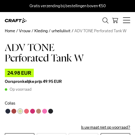
Gratis verzending bij bestellingen boven €50
Home
Vrouw
Kleding
urheiluliivit
ADV TONE Perforated Tank W
ADV TONE
Outlet
Perforated Tank W
24.98 EUR
Oorspronkelijke prijs
49.95 EUR
Op voorraad
Colias
Is uw maat niet op voorraad?