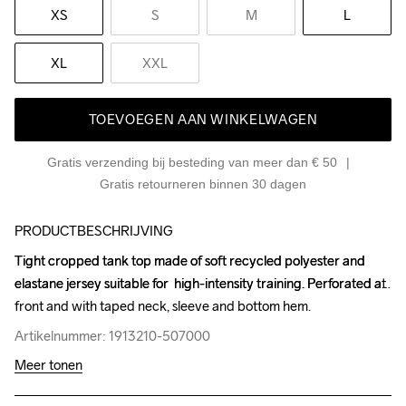
XS
S
M
L
XL
XXL
TOEVOEGEN AAN WINKELWAGEN
Gratis verzending bij besteding van meer dan € 50
Gratis retourneren binnen 30 dagen
PRODUCTBESCHRIJVING
Tight cropped tank top made of soft recycled polyester and 
Tight cropped tank top made of soft recycled polyester and 
elastane jersey suitable for  high-intensity training. Perforated at 
elastane jersey suitable for  high-intensity training. Perforated at 
front and with taped neck, sleeve and bottom hem.
front and with taped neck, sleeve and bottom hem.
Artikelnummer: 1913210-507000
Artikelnummer: 1913210-507000
Meer tonen