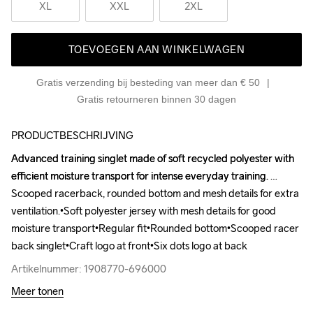
XL
XXL
2XL
TOEVOEGEN AAN WINKELWAGEN
Gratis verzending bij besteding van meer dan € 50
Gratis retourneren binnen 30 dagen
PRODUCTBESCHRIJVING
Advanced training singlet made of soft recycled polyester with 
Advanced training singlet made of soft recycled polyester with 
efficient moisture transport for intense everyday training. 
efficient moisture transport for intense everyday training. 
Scooped racerback, rounded bottom and mesh details for extra 
Scooped racerback, rounded bottom and mesh details for extra 
ventilation.•Soft polyester jersey with mesh details for good 
ventilation.•Soft polyester jersey with mesh details for good 
moisture transport•Regular fit•Rounded bottom•Scooped racer 
moisture transport•Regular fit•Rounded bottom•Scooped racer 
back singlet•Craft logo at front•Six dots logo at back
back singlet•Craft logo at front•Six dots logo at back
Artikelnummer: 1908770-696000
Artikelnummer: 1908770-696000
Meer tonen