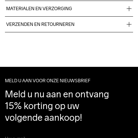
MATERIALEN EN VERZORGING
Body: 95% polyester-recycled, 5% elastane. Upper back 
VERZENDEN EN RETOURNEREN
body: 100% polyester-recycled.
Free delivery on orders above €50.
For orders below we charge €5.
We also offer express delivery.
Wassen in de 
We ship with UPS that delivers during daytime.
machine op 40 
Make sure to choose an address where you receive the 
graden.
package.
MELD U AAN VOOR ONZE NIEUWSBRIEF
Meld u nu aan en ontvang 
15% korting op uw 
volgende aankoop!