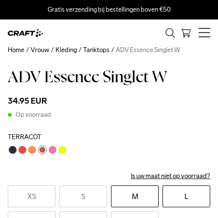
Gratis verzending bij bestellingen boven €50
Home
Vrouw
Kleding
Tanktops
ADV Essence Singlet W
ADV Essence Singlet W
34.95 EUR
Op voorraad
TERRACOT
Is uw maat niet op voorraad?
XS
S
M
L