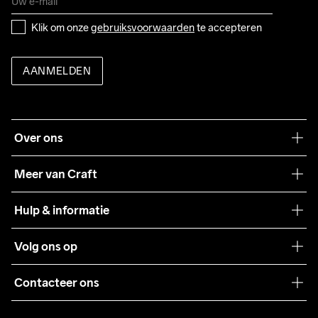
Klik om onze 
gebruiksvoorwaarden
 te accepteren
AANMELDEN
Over ons
Onze filosofie
Meer van Craft
Craft Care Guide
Hulp & informatie
Teamwear
Klantenservice
Volg ons op
Samenwerkingen
Algemene voorwaarden
Pers
Contacteer ons
Retour
Duurzaamheid
customercare@craftsportswear.com
Shipping