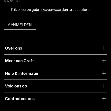
Klik om onze 
gebruiksvoorwaarden
 te accepteren
AANMELDEN
Over ons
Onze filosofie
Meer van Craft
Craft Care Guide
Hulp & informatie
Teamwear
Klantenservice
Volg ons op
Samenwerkingen
Algemene voorwaarden
Pers
Contacteer ons
Retour
Duurzaamheid
customercare@craftsportswear.com
Shipping