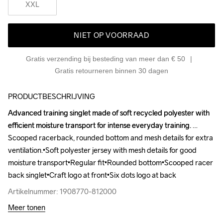
XXL
NIET OP VOORRAAD
Gratis verzending bij besteding van meer dan € 50
Gratis retourneren binnen 30 dagen
PRODUCTBESCHRIJVING
Advanced training singlet made of soft recycled polyester with 
Advanced training singlet made of soft recycled polyester with 
efficient moisture transport for intense everyday training. 
efficient moisture transport for intense everyday training. 
Scooped racerback, rounded bottom and mesh details for extra 
Scooped racerback, rounded bottom and mesh details for extra 
ventilation.•Soft polyester jersey with mesh details for good 
ventilation.•Soft polyester jersey with mesh details for good 
moisture transport•Regular fit•Rounded bottom•Scooped racer 
moisture transport•Regular fit•Rounded bottom•Scooped racer 
back singlet•Craft logo at front•Six dots logo at back
back singlet•Craft logo at front•Six dots logo at back
Artikelnummer: 1908770-812000
Artikelnummer: 1908770-812000
Meer tonen