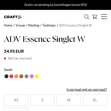
Gratis verzending bij bestellingen boven €50
Home
Vrouw
Kleding
Tanktops
ADV Essence Singlet W
ADV Essence Singlet W
34.95 EUR
Niet op voorraad
Swale
Is uw maat niet op voorraad?
XS
S
M
XL