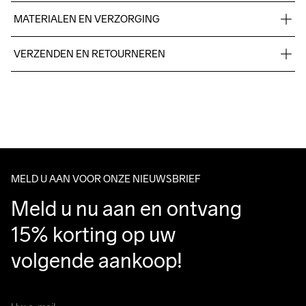
MATERIALEN EN VERZORGING
Body: 95% polyester-recycled, 5% elastane. Upper back 
VERZENDEN EN RETOURNEREN
body: 100% polyester-recycled.
Free delivery on orders above €50.
For orders below we charge €5.
We also offer express delivery.
Wassen in de 
We ship with UPS that delivers during daytime.
machine op 40 
Make sure to choose an address where you receive the 
graden.
package.
MELD U AAN VOOR ONZE NIEUWSBRIEF
Meld u nu aan en ontvang 
15% korting op uw 
volgende aankoop!