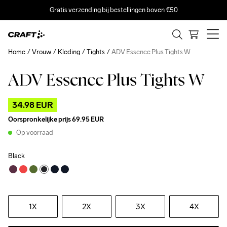
Gratis verzending bij bestellingen boven €50
Home
Vrouw
Kleding
Tights
ADV Essence Plus Tights W
ADV Essence Plus Tights W
Outlet
34.98 EUR
Oorspronkelijke prijs
69.95 EUR
Op voorraad
Black
1X
2X
3X
4X