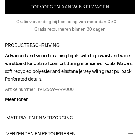
TOEVOEGEN AAN WINKELWAGEN
Gratis verzending bij besteding van meer dan € 50
Gratis retourneren binnen 30 dagen
PRODUCTBESCHRIJVING
Advanced and smooth training tights with high waist and wide 
Advanced and smooth training tights with high waist and wide 
waistband for optimal comfort during intense workouts. Made of 
waistband for optimal comfort during intense workouts. Made of 
soft recycled polyester and elastane jersey with great pullback. 
soft recycled polyester and elastane jersey with great pullback. 
Perforated details.
Perforated details.
Artikelnummer: 1912669-999000
Artikelnummer: 1912669-999000
Meer tonen
MATERIALEN EN VERZORGING
72% Polyester-Recycled

VERZENDEN EN RETOURNEREN
28% Elastane