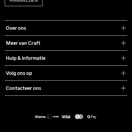
AANMELDEN
Over ons
Onze filosofie
Meer van Craft
Craft Care Guide
Hulp & informatie
Teamwear
Klantenservice
Volg ons op
Samenwerkingen
Algemene voorwaarden
Pers
Contacteer ons
Retour
Duurzaamheid
customercare@craftsportswear.com
Shipping
+46 (0) 33 722 32 10
FAQ
Accessibility statement