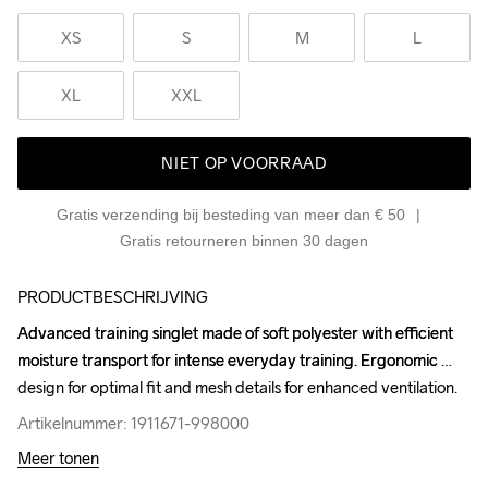
XS
S
M
L
XL
XXL
NIET OP VOORRAAD
Gratis verzending bij besteding van meer dan € 50
Gratis retourneren binnen 30 dagen
PRODUCTBESCHRIJVING
Advanced training singlet made of soft polyester with efficient 
Advanced training singlet made of soft polyester with efficient 
moisture transport for intense everyday training. Ergonomic 
moisture transport for intense everyday training. Ergonomic 
design for optimal fit and mesh details for enhanced ventilation.
design for optimal fit and mesh details for enhanced ventilation.
Artikelnummer: 1911671-998000
Artikelnummer: 1911671-998000
Meer tonen