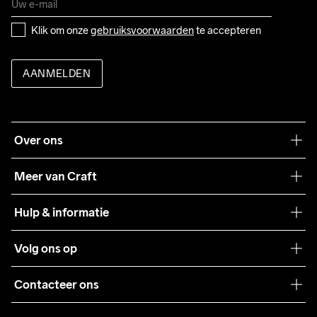
Klik om onze 
gebruiksvoorwaarden
 te accepteren
AANMELDEN
Over ons
Onze filosofie
Meer van Craft
Craft Care Guide
Hulp & informatie
Teamwear
Klantenservice
Volg ons op
Samenwerkingen
Algemene voorwaarden
Pers
Contacteer ons
Retour
Duurzaamheid
customercare@craftsportswear.com