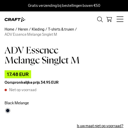
Gratis verzending bij bestellingen boven €50
Home
Heren
Kleding
T-shirts & truien
ADV Essence Melange Singlet M
ADV Essence
Outlet
Melange Singlet M
17.48 EUR
Oorspronkelijke prijs
34.95 EUR
Niet op voorraad
Black Melange
Is uw maat niet op voorraad?