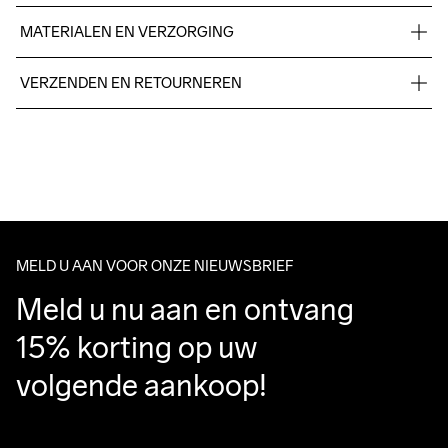
MATERIALEN EN VERZORGING
48% Polyester - recycled 44% Polyester 8% Elastane
VERZENDEN EN RETOURNEREN
Free delivery on orders above €50.
For orders below we charge €5.
Wassen in de 
We also offer express delivery.
machine op 40 
We ship with UPS that delivers during daytime.
graden.
Make sure to choose an address where you receive the 
package.
MELD U AAN VOOR ONZE NIEUWSBRIEF
Meld u nu aan en ontvang 
15% korting op uw 
volgende aankoop!