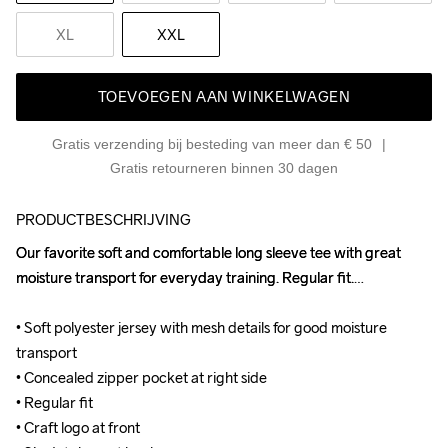
XL
XXL
TOEVOEGEN AAN WINKELWAGEN
Gratis verzending bij besteding van meer dan € 50
Gratis retourneren binnen 30 dagen
PRODUCTBESCHRIJVING
Our favorite soft and comfortable long sleeve tee with great 
Our favorite soft and comfortable long sleeve tee with great 
moisture transport for everyday training. Regular fit.

moisture transport for everyday training. Regular fit.

• Soft polyester jersey with mesh details for good moisture 
• Soft polyester jersey with mesh details for good moisture 
transport

transport

• Concealed zipper pocket at right side

• Concealed zipper pocket at right side

• Regular fit

• Regular fit

• Craft logo at front

• Craft logo at front
