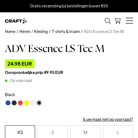
Gratis verzending bij bestellingen boven €50
Home
Heren
Kleding
T-shirts & truien
ADV Essence LS Tee M
ADV Essence LS Tee M
Outlet
24.98 EUR
Oorspronkelijke prijs
49.95 EUR
Op voorraad
Black
Is uw maat niet op voorraad?
XS
S
M
L