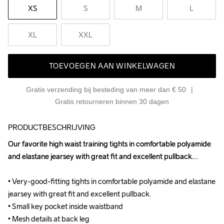
XS
S
M
L
XL
XXL
TOEVOEGEN AAN WINKELWAGEN
Gratis verzending bij besteding van meer dan € 50
Gratis retourneren binnen 30 dagen
PRODUCTBESCHRIJVING
Our favorite high waist training tights in comfortable polyamide 
Our favorite high waist training tights in comfortable polyamide 
and elastane jearsey with great fit and excellent pullback.

and elastane jearsey with great fit and excellent pullback.

• Very-good-fitting tights in comfortable polyamide and elastane 
• Very-good-fitting tights in comfortable polyamide and elastane 
jearsey with great fit and excellent pullback.

jearsey with great fit and excellent pullback.

• Small key pocket inside waistband

• Small key pocket inside waistband

• Mesh details at back leg

• Mesh details at back leg
