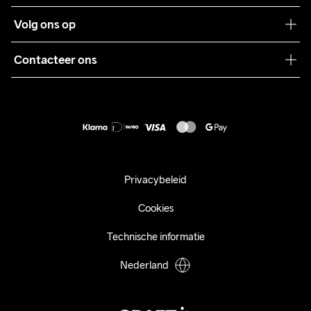
Teamwear
Klantenservice
Volg ons op
Samenwerkingen
Algemene voorwaarden
Pers
Contacteer ons
Retour
Duurzaamheid
customercare@craftsportswear.com
Shipping
+46 (0) 33 722 32 10
FAQ
Accessibility statement
Aankoop herroepen
Privacybeleid
Cookies
Technische informatie
Nederland