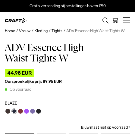
Gratis verzending bij bestellingen boven €50
Home
Vrouw
Kleding
Tights
ADV Essence High Waist Tights W
ADV Essence High
Outlet
Waist Tights W
44.98 EUR
Oorspronkelijke prijs
89.95 EUR
Op voorraad
BLAZE
Is uw maat niet op voorraad?