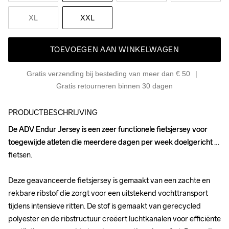
XL
XXL
TOEVOEGEN AAN WINKELWAGEN
Gratis verzending bij besteding van meer dan € 50
Gratis retourneren binnen 30 dagen
PRODUCTBESCHRIJVING
De ADV Endur Jersey is een zeer functionele fietsjersey voor 
De ADV Endur Jersey is een zeer functionele fietsjersey voor 
toegewijde atleten die meerdere dagen per week doelgericht 
toegewijde atleten die meerdere dagen per week doelgericht 
fietsen.

fietsen.

Deze geavanceerde fietsjersey is gemaakt van een zachte en 
Deze geavanceerde fietsjersey is gemaakt van een zachte en 
rekbare ribstof die zorgt voor een uitstekend vochttransport 
rekbare ribstof die zorgt voor een uitstekend vochttransport 
tijdens intensieve ritten. De stof is gemaakt van gerecycled 
tijdens intensieve ritten. De stof is gemaakt van gerecycled 
polyester en de ribstructuur creëert luchtkanalen voor efficiënte 
polyester en de ribstructuur creëert luchtkanalen voor efficiënte 