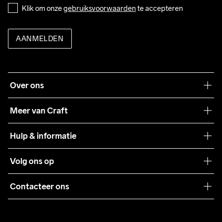
Klik om onze 
gebruiksvoorwaarden
 te accepteren
AANMELDEN
Over ons
Onze filosofie
Meer van Craft
Craft Care Guide
Hulp & informatie
Teamwear
Klantenservice
Volg ons op
Samenwerkingen
Algemene voorwaarden
Pers
Contacteer ons
Retour
Duurzaamheid
customercare@craftsportswear.com
Shipping