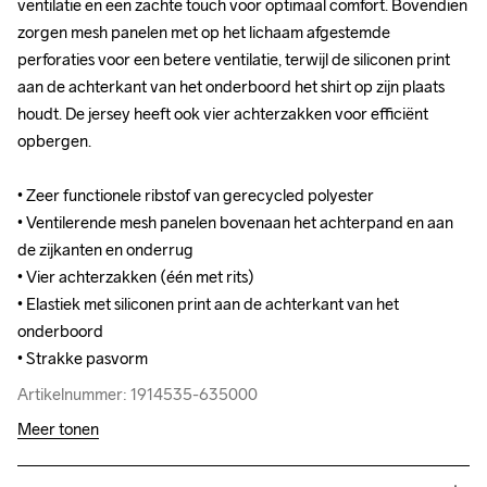
ventilatie en een zachte touch voor optimaal comfort. Bovendien 
ventilatie en een zachte touch voor optimaal comfort. Bovendien 
zorgen mesh panelen met op het lichaam afgestemde 
zorgen mesh panelen met op het lichaam afgestemde 
perforaties voor een betere ventilatie, terwijl de siliconen print 
perforaties voor een betere ventilatie, terwijl de siliconen print 
aan de achterkant van het onderboord het shirt op zijn plaats 
aan de achterkant van het onderboord het shirt op zijn plaats 
houdt. De jersey heeft ook vier achterzakken voor efficiënt 
houdt. De jersey heeft ook vier achterzakken voor efficiënt 
opbergen.

opbergen.

• Zeer functionele ribstof van gerecycled polyester

• Zeer functionele ribstof van gerecycled polyester

• Ventilerende mesh panelen bovenaan het achterpand en aan 
• Ventilerende mesh panelen bovenaan het achterpand en aan 
de zijkanten en onderrug

de zijkanten en onderrug

• Vier achterzakken (één met rits)

• Vier achterzakken (één met rits)

• Elastiek met siliconen print aan de achterkant van het 
• Elastiek met siliconen print aan de achterkant van het 
onderboord

onderboord

• Strakke pasvorm
• Strakke pasvorm
Artikelnummer: 1914535-635000
Artikelnummer: 1914535-635000
Meer tonen