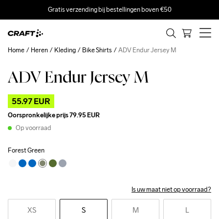
Gratis verzending bij bestellingen boven €50
Home
Heren
Kleding
Bike Shirts
ADV Endur Jersey M
ADV Endur Jersey M
Outlet
55.97 EUR
Oorspronkelijke prijs
79.95 EUR
Op voorraad
Forest Green
Is uw maat niet op voorraad?
XS
S
M
L