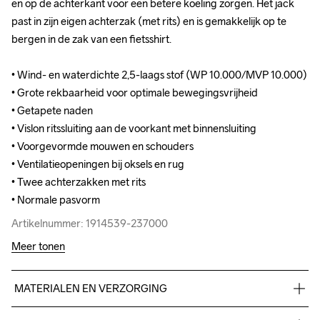
en op de achterkant voor een betere koeling zorgen. Het jack 
en op de achterkant voor een betere koeling zorgen. Het jack 
past in zijn eigen achterzak (met rits) en is gemakkelijk op te 
past in zijn eigen achterzak (met rits) en is gemakkelijk op te 
bergen in de zak van een fietsshirt.

bergen in de zak van een fietsshirt.

• Wind- en waterdichte 2,5-laags stof (WP 10.000/MVP 10.000)

• Wind- en waterdichte 2,5-laags stof (WP 10.000/MVP 10.000)

• Grote rekbaarheid voor optimale bewegingsvrijheid

• Grote rekbaarheid voor optimale bewegingsvrijheid

• Getapete naden

• Getapete naden

• Vislon ritssluiting aan de voorkant met binnensluiting

• Vislon ritssluiting aan de voorkant met binnensluiting

• Voorgevormde mouwen en schouders

• Voorgevormde mouwen en schouders

• Ventilatieopeningen bij oksels en rug

• Ventilatieopeningen bij oksels en rug

• Twee achterzakken met rits

• Twee achterzakken met rits

• Normale pasvorm
• Normale pasvorm
Artikelnummer: 1914539-237000
Artikelnummer: 1914539-237000
Meer tonen
MATERIALEN EN VERZORGING
Body
