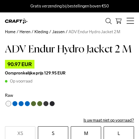
Gratis verzending bij bestellingen boven €50
Home
Heren
Kleding
Jassen
ADV Endur Hydro Jacket 2 M
ADV Endur Hydro Jacket 2 M
Outlet
90.97 EUR
Oorspronkelijke prijs
129.95 EUR
Op voorraad
Raw
Is uw maat niet op voorraad?
XS
S
M
L