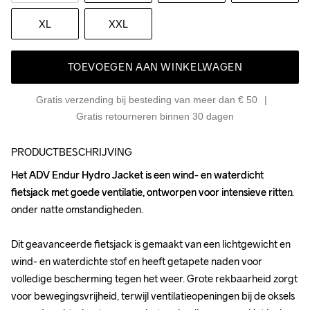
XL
XXL
TOEVOEGEN AAN WINKELWAGEN
Gratis verzending bij besteding van meer dan € 50
Gratis retourneren binnen 30 dagen
PRODUCTBESCHRIJVING
Het ADV Endur Hydro Jacket is een wind- en waterdicht 
Het ADV Endur Hydro Jacket is een wind- en waterdicht 
fietsjack met goede ventilatie, ontworpen voor intensieve ritten 
fietsjack met goede ventilatie, ontworpen voor intensieve ritten 
onder natte omstandigheden.

onder natte omstandigheden.

Dit geavanceerde fietsjack is gemaakt van een lichtgewicht en 
Dit geavanceerde fietsjack is gemaakt van een lichtgewicht en 
wind- en waterdichte stof en heeft getapete naden voor 
wind- en waterdichte stof en heeft getapete naden voor 
volledige bescherming tegen het weer. Grote rekbaarheid zorgt 
volledige bescherming tegen het weer. Grote rekbaarheid zorgt 
voor bewegingsvrijheid, terwijl ventilatieopeningen bij de oksels 
voor bewegingsvrijheid, terwijl ventilatieopeningen bij de oksels 