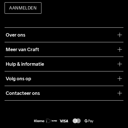
AANMELDEN
Over ons
Onze filosofie
Meer van Craft
Craft Care Guide
Hulp & informatie
Teamwear
Klantenservice
Volg ons op
Samenwerkingen
Algemene voorwaarden
Pers
Contacteer ons
Retour
Duurzaamheid
customercare@craftsportswear.com
Shipping
+46 (0) 33 722 32 10
FAQ