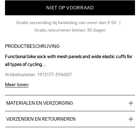
NIET OP VOORRAAD
Gratis verzending bij besteding van meer dan € 50
Gratis retourneren binnen 30 dagen
PRODUCTBESCHRIJVING
Functional bike sock with mesh panels and wide elastic cuffs for 
Functional bike sock with mesh panels and wide elastic cuffs for 
all types of cycling.
all types of cycling.
Artikelnummer: 1913177-396007
Artikelnummer: 1913177-396007
Meer tonen
MATERIALEN EN VERZORGING
68% Polyamide, 28% Recycled nylon (Qnova), 4% Elastane
VERZENDEN EN RETOURNEREN
Wassen in de 
Free delivery on orders above €50.
machine op 40 
For orders below we charge €5.