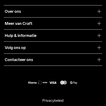
Over ons
Onze filosofie
Meer van Craft
Craft Care Guide
Hulp & informatie
Teamwear
Klantenservice
Volg ons op
Samenwerkingen
Algemene voorwaarden
Pers
Contacteer ons
Retour
Duurzaamheid
customercare@craftsportswear.com
Shipping
+46 (0) 33 722 32 10
FAQ
Accessibility statement
Aankoop herroepen
Privacybeleid