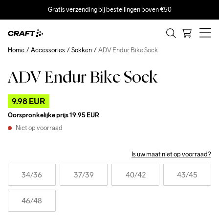
Gratis verzending bij bestellingen boven €50
Home
Accessories
Sokken
ADV Endur Bike Sock
ADV Endur Bike Sock
Outlet
9.98 EUR
Oorspronkelijke prijs
19.95 EUR
Niet op voorraad
Is uw maat niet op voorraad?
34
/36
37
/39
40
/42
43
/45
46
/48