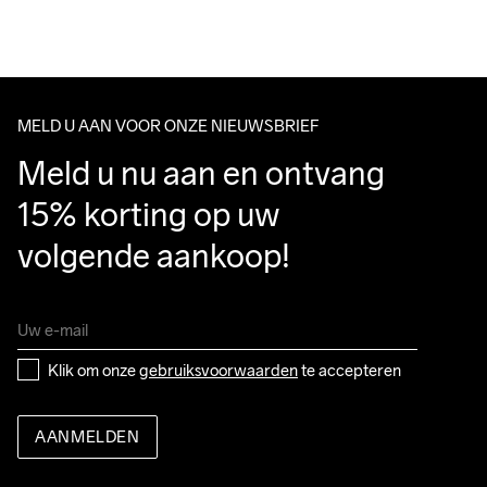
graden met een 
We also offer express delivery.
programma 
voor delicate 
We ship with UPS that delivers during daytime.
materialen. 
Make sure to choose an address where you receive the 
Laten drogen op 
package.
een hanger.
MELD U AAN VOOR ONZE NIEUWSBRIEF
Meld u nu aan en ontvang 
15% korting op uw 
volgende aankoop!
Klik om onze 
gebruiksvoorwaarden
 te accepteren
AANMELDEN