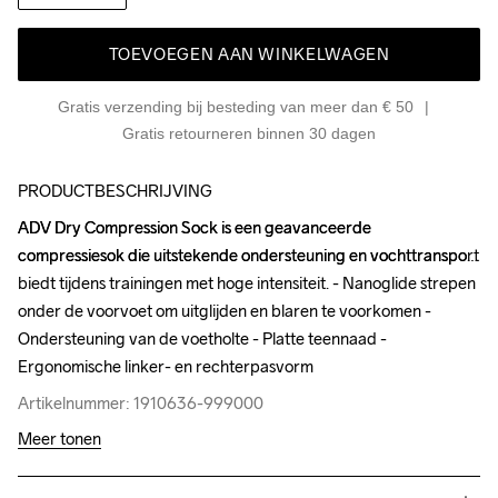
TOEVOEGEN AAN WINKELWAGEN
Gratis verzending bij besteding van meer dan € 50
Gratis retourneren binnen 30 dagen
PRODUCTBESCHRIJVING
ADV Dry Compression Sock is een geavanceerde 
ADV Dry Compression Sock is een geavanceerde 
compressiesok die uitstekende ondersteuning en vochttransport 
compressiesok die uitstekende ondersteuning en vochttransport 
biedt tijdens trainingen met hoge intensiteit. - Nanoglide strepen 
biedt tijdens trainingen met hoge intensiteit. - Nanoglide strepen 
onder de voorvoet om uitglijden en blaren te voorkomen - 
onder de voorvoet om uitglijden en blaren te voorkomen - 
Ondersteuning van de voetholte - Platte teennaad - 
Ondersteuning van de voetholte - Platte teennaad - 
Ergonomische linker- en rechterpasvorm
Ergonomische linker- en rechterpasvorm
Artikelnummer: 1910636-999000
Artikelnummer: 1910636-999000
Meer tonen