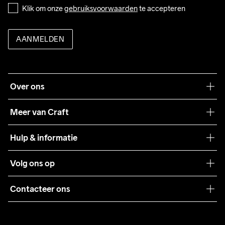
Klik om onze 
gebruiksvoorwaarden
 te accepteren
AANMELDEN
Over ons
Onze filosofie
Meer van Craft
Craft Care Guide
Hulp & informatie
Teamwear
Klantenservice
Volg ons op
Samenwerkingen
Algemene voorwaarden
Pers
Contacteer ons
Retour
Duurzaamheid
customercare@craftsportswear.com
Shipping