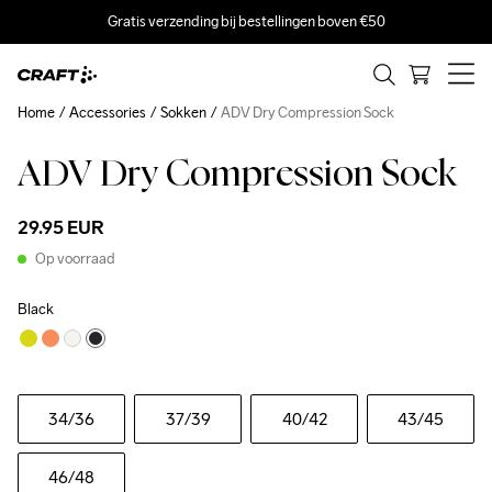
Gratis verzending bij bestellingen boven €50
Home
Accessories
Sokken
ADV Dry Compression Sock
ADV Dry Compression Sock
29.95 EUR
Op voorraad
Black
34
/36
37
/39
40
/42
43
/45
46
/48