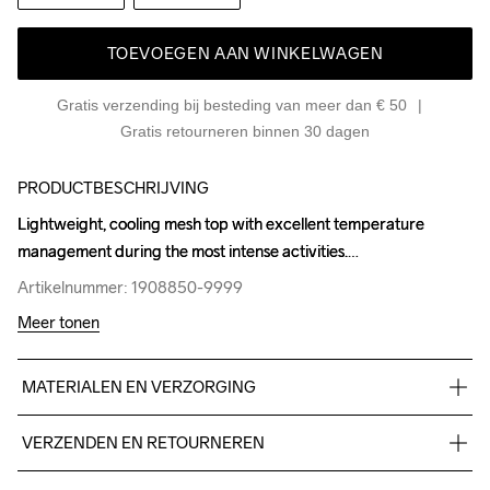
TOEVOEGEN AAN WINKELWAGEN
Gratis verzending bij besteding van meer dan € 50
Gratis retourneren binnen 30 dagen
PRODUCTBESCHRIJVING
Lightweight, cooling mesh top with excellent temperature 
Lightweight, cooling mesh top with excellent temperature 
management during the most intense activities.
management during the most intense activities.
Artikelnummer: 1908850-9999
Artikelnummer: 1908850-9999
Meer tonen
MATERIALEN EN VERZORGING
47% polyester, 38% polyester-recycled, 15% elastane.
VERZENDEN EN RETOURNEREN
Free delivery on orders above €50.