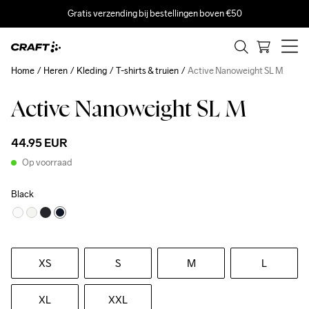
Gratis verzending bij bestellingen boven €50
Home
Heren
Kleding
T-shirts & truien
Active Nanoweight SL M
Active Nanoweight SL M
Recycled
44.95 EUR
Op voorraad
Black
XS
S
M
L
XL
XXL