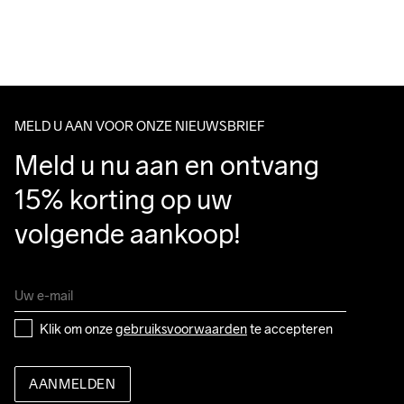
For orders below we charge €5.
Do Not Bleach
Do Not Dry 
Do Not Tumble
Ironing Low 
Wassen in de 
We also offer express delivery.
Clean
Temp
machine op 40 
We ship with UPS that delivers during daytime.
graden.
Make sure to choose an address where you receive the 
package.
MELD U AAN VOOR ONZE NIEUWSBRIEF
Meld u nu aan en ontvang 
15% korting op uw 
volgende aankoop!
Klik om onze 
gebruiksvoorwaarden
 te accepteren
AANMELDEN