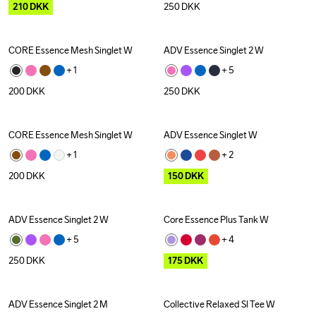
210
DKK
250
DKK
CORE Essence Mesh Singlet W
ADV Essence Singlet 2 W
+ 
1
+ 
5
200
DKK
250
DKK
CORE Essence Mesh Singlet W
ADV Essence Singlet W
Outlet
+ 
1
+ 
2
200
DKK
150
DKK
ADV Essence Singlet 2 W
Core Essence Plus Tank W
Outlet
+ 
5
+ 
4
250
DKK
175
DKK
ADV Essence Singlet 2 M
Collective Relaxed Sl Tee W