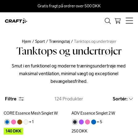
Gratis fragt på ordrer over 500 DKK
Hjem
Sport
Træningstøj
Tanktops og undertrøjer
Tanktops og undertrøjer
Smut i en funktionel og moderne træningsundertrøje med 
maksimal ventilation, minimal vægt og exceptionel 
bevægelsesfrihed.
Filtre
124
Produkter
Sortér
:
CORE Essence Mesh Singlet W
ADV Essence Singlet 2 W
Outlet
+ 
1
+ 
5
140
DKK
250
DKK