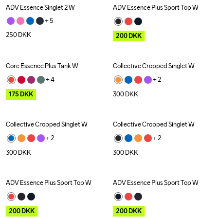
ADV Essence Singlet 2 W
ADV Essence Plus Sport Top W
Outlet
+ 
5
250
DKK
200
DKK
Core Essence Plus Tank W
Collective Cropped Singlet W
Outlet
+ 
4
+ 
2
175
DKK
300
DKK
Collective Cropped Singlet W
Collective Cropped Singlet W
+ 
2
+ 
2
300
DKK
300
DKK
ADV Essence Plus Sport Top W
ADV Essence Plus Sport Top W
Outlet
Outlet
200
DKK
200
DKK