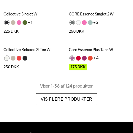
Collective Singlet W
CORE Essence Singlet 2 W
+ 
1
+ 
2
225
DKK
250
DKK
Collective Relaxed Sl Tee W
Core Essence Plus Tank W
Outlet
+ 
4
250
DKK
175
DKK
Viser 1-36 af 124 produkter
VIS FLERE PRODUKTER