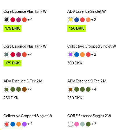
Core Essence Plus Tank W
ADV Essence Singlet W
Outlet
Outlet
+ 
4
+ 
2
175
DKK
150
DKK
Core Essence Plus Tank W
Collective Cropped Singlet W
Outlet
+ 
4
+ 
2
175
DKK
300
DKK
ADV Essence Sl Tee 2 M
ADV Essence Sl Tee 2 M
+ 
4
+ 
4
250
DKK
250
DKK
Collective Cropped Singlet W
CORE Essence Singlet 2 W
Outlet
+ 
2
+ 
2