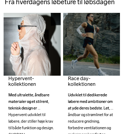
Fra hverdagens løbeture til løbsdagen
Race day-
Hypervent-
kollektionen
kollektionen
Udviklet til dedikerede 
Udviklet til dedikerede 
Med ultralette, åndbare 
Med ultralette, åndbare 
løbere med ambitioner om 
løbere med ambitioner om 
materialer og et stilrent, 
materialer og et stilrent, 
at yde deres bedste. Let, 
at yde deres bedste. Let, 
teknisk design er 
teknisk design er 
åndbar og strømlinet for at 
åndbar og strømlinet for at 
Hypervent udviklet til 
Hypervent udviklet til 
reducere gnidning, 
reducere gnidning, 
løbere, der stiller høje krav 
løbere, der stiller høje krav 
forbedre ventilationen og 
forbedre ventilationen og 
til både funktion og design.
til både funktion og design.