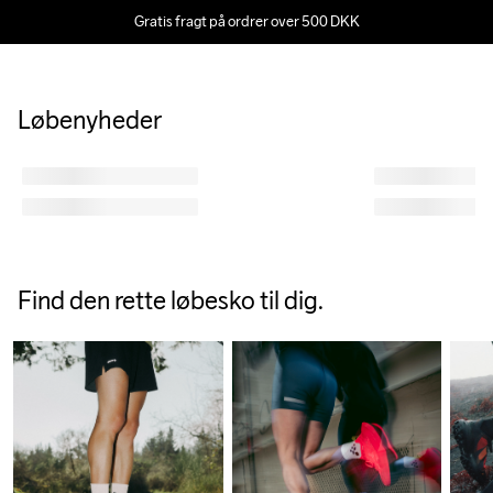
løbeoutfit.
Gratis fragt på ordrer over 500 DKK
Udforsk vores guide, og find det bedste løbetøj til enhver type 
løbetur.
Løbenyheder
GÅ TIL GUIDEN
Find den rette løbesko til dig.