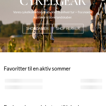
CYKELGEAR
Vores cykelkollektion er udviklet til enhver tur – fra snoede 
kystveje til åbne landskaber.
SHOP DAMER
SHOP HERRER
Favoritter til en aktiv sommer