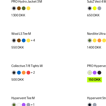
PRO Hydro Jacket 3 M
SubZ Vest 4 
1 300
DKK
650
DKK
Wool LS Tee M
Nordlite Ultra
+ 
4
550
DKK
1 400
DKK
Collective 7/8 Tights W
PRO Hyperven
Outlet
+ 
2
500
DKK
150
DKK
Hypervent Tee M
Hypervent Str
+ 
1