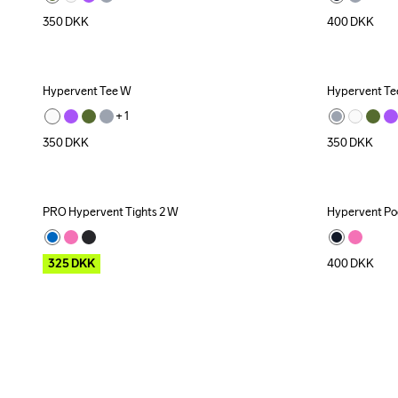
350
DKK
400
DKK
Hypervent Tee W
Hypervent Te
+ 
1
350
DKK
350
DKK
PRO Hypervent Tights 2 W
Hypervent Po
Outlet
325
DKK
400
DKK