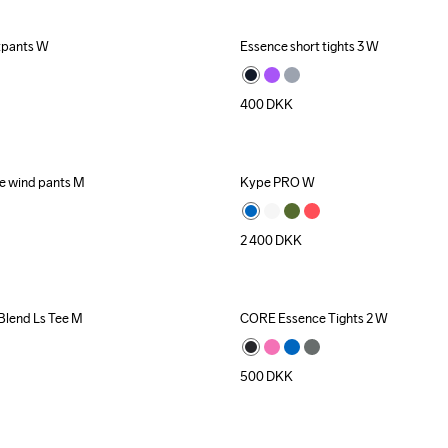
tpants W
Essence short tights 3 W
400
DKK
 wind pants M
Kype PRO W
2 400
DKK
-Blend Ls Tee M
CORE Essence Tights 2 W
500
DKK