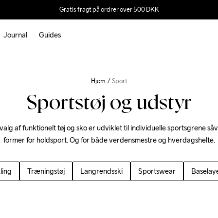
Gratis fragt på ordrer over 500 DKK
Journal
Guides
Hjem
Sport
Sportstøj og udstyr
lg af funktionelt tøj og sko er udviklet til individuelle sportsgrene såv
former for holdsport. Og for både verdensmestre og hverdagshelte.
ling
Træningstøj
Langrendsski
Sportswear
Baselay