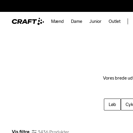
Mænd
Dame
Junior
Outlet
Vores brede udva
Løb
Cyk
Vis filtre
3436
Produkter