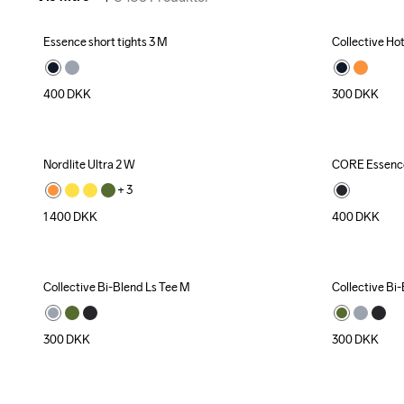
Essence short tights 3 M
Collective Ho
400
DKK
300
DKK
Nordlite Ultra 2 W
CORE Essence
+ 
3
1 400
DKK
400
DKK
Collective Bi-Blend Ls Tee M
Collective Bi
300
DKK
300
DKK