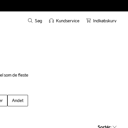
Søg
Kundservice
Indkøbskurv
el som de fleste 
er
Andet
Sortér
: