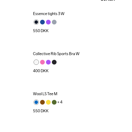
Essence tights 3 W
550
DKK
Collective Rib Sports Bra W
400
DKK
Wool LS Tee M
+ 
4
550
DKK