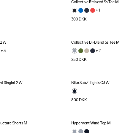
M
Collective Relaxed Ss Tee M
+ 
1
300
DKK
 2 W
Collective Bi-Blend Ss Tee M
+ 
3
+ 
2
250
DKK
t Singlet 2 W
Bike SubZ Tights C3 W
New
800
DKK
ucture Shorts M
Hypervent Wind Top M