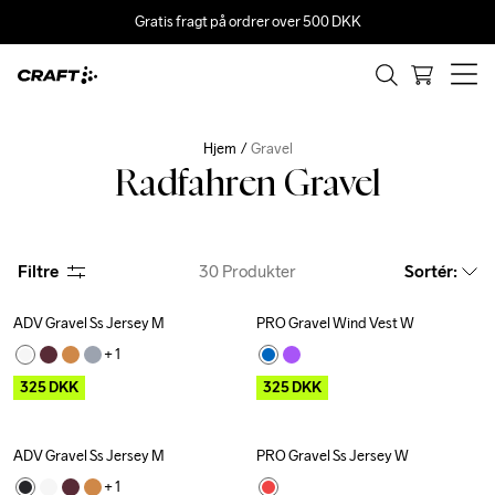
Gratis fragt på ordrer over 500 DKK
Hjem
Gravel
Radfahren Gravel
Filtre
30
Produkter
Sortér
:
ADV Gravel Ss Jersey M
PRO Gravel Wind Vest W
Outlet
Outlet
+ 
1
325
DKK
325
DKK
ADV Gravel Ss Jersey M
PRO Gravel Ss Jersey W
Outlet
Outlet
+ 
1