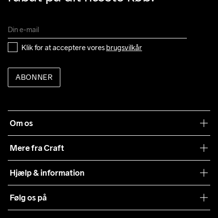
Klik for at acceptere vores 
brugsvilkår
ABONNER
Om os
Vores filosofi
Mere fra Craft
Teamwear
Hjælp & information
Samarbejder
Vilkår og betingelser
Følg os på
Presse
Levering