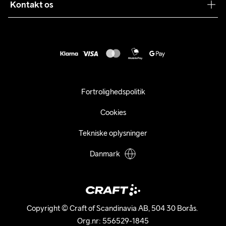
Sustainability
Kontakt os
Kundeservice
customercare@craftsportswear.com
Vejledninger
+46 (0) 33 722 32 10
FAQ
Accessibility statement
Fortryd dit køb
Fortrolighedspolitik
Cookies
Tekniske oplysninger
Danmark
Copyright © Craft of Scandinavia AB, 504 30 Borås. 

Org.nr: 556529-1845