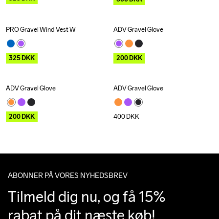
PRO Gravel Wind Vest W
ADV Gravel Glove
Outlet
Outlet
325
DKK
200
DKK
ADV Gravel Glove
ADV Gravel Glove
Outlet
200
DKK
400
DKK
ABONNER PÅ VORES NYHEDSBREV
Tilmeld dig nu, og få 15% 
rabat på dit næste køb!