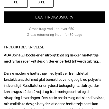
XL
XXL
LÆG I INDKØBSKURV
Gratis fragt ved køb over €50
Gratis returnering inden for 30 dage
PRODUKTBESKRIVELSE
ADV Join FZ Hoodie er en utroligt blød og lækker hættetrøje 
ADV Join FZ Hoodie er en utroligt blød og lækker hættetrøje 
med lynlås i et enkelt design, der er perfekt til hverdagsbrug.

med lynlås i et enkelt design, der er perfekt til hverdagsbrug.

Denne moderne hættetrøje med lynlås er fremstillet af 
Denne moderne hættetrøje med lynlås er fremstillet af 
førsteklasses stof med glat bomuld udvendigt og blød polyester 
førsteklasses stof med glat bomuld udvendigt og blød polyester 
indvendigt. Resultatet er en yderst behagelig hættetrøje, der 
indvendigt. Resultatet er en yderst behagelig hættetrøje, der 
kan bruges både på vej til og fra træningscentret og til 
kan bruges både på vej til og fra træningscentret og til 
afslapning i hverdagen. Den korte pasform og det skandinaviske, 
afslapning i hverdagen. Den korte pasform og det skandinaviske, 
minimalistiske design betyder, at denne hættetrøje nemt kan 
minimalistiske design betyder, at denne hættetrøje nemt kan 