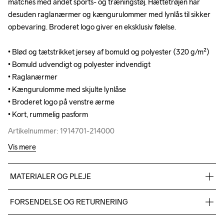
matches med andet sports- og træningstøj. Hættetrøjen har 
matches med andet sports- og træningstøj. Hættetrøjen har 
desuden raglanærmer og kængurulommer med lynlås til sikker 
desuden raglanærmer og kængurulommer med lynlås til sikker 
opbevaring. Broderet logo giver en eksklusiv følelse.

opbevaring. Broderet logo giver en eksklusiv følelse.

• Blød og tætstrikket jersey af bomuld og polyester (320 g/m²)

• Blød og tætstrikket jersey af bomuld og polyester (320 g/m²)

• Bomuld udvendigt og polyester indvendigt

• Bomuld udvendigt og polyester indvendigt

• Raglanærmer

• Raglanærmer

• Kængurulomme med skjulte lynlåse

• Kængurulomme med skjulte lynlåse

• Broderet logo på venstre ærme

• Broderet logo på venstre ærme

• Kort, rummelig pasform
• Kort, rummelig pasform
Artikelnummer: 1914701-214000
Artikelnummer: 1914701-214000
Vis mere
MATERIALER OG PLEJE
Ensfarvede: 49% polyester recycled, 46% bomuld, 5% elastan.

FORSENDELSE OG RETURNERING
Melerede farver: 73% polyester recycled, 25% bomuld, 2% 
elastan.
Vi leverer med UPS, og altid gratis levering med UPS Standard 