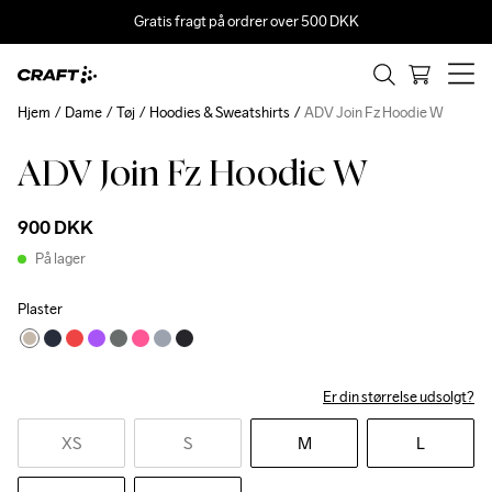
Gratis fragt på ordrer over 500 DKK
Hjem
Dame
Tøj
Hoodies & Sweatshirts
ADV Join Fz Hoodie W
ADV Join Fz Hoodie W
900 DKK
På lager
Plaster
Er din størrelse udsolgt?
XS
S
M
L