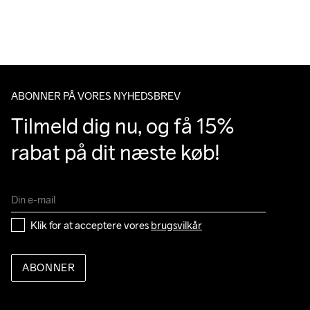
over 500 DKK.
Du har altid gratis returnering i 30 dage.
Do Not Bleach
Do Not Dry 
Ironing Low 
Machine wash 
Tumble Low 
Clean
Temp
40
Temp
ABONNER PÅ VORES NYHEDSBREV
Tilmeld dig nu, og få 15% 
rabat på dit næste køb!
Klik for at acceptere vores 
brugsvilkår
ABONNER