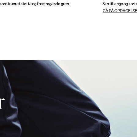
konstrueret støtte og fremragende greb.
konstrueret støtte og fremragende greb.
Sko til lange og korte
Sko til lange og korte
GÅ PÅ OPDAGELSE
r