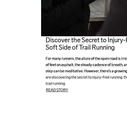
Discover the Secret to Injury
Soft Side of Trail Running
For many runners, the allure of the open road is irr
For many runners, the allure of the open road is irr
of feet on asphalt, the steady cadence of breath, an
of feet on asphalt, the steady cadence of breath, an
step can be meditative. However, there's a growi
step can be meditative. However, there's a growi
are discovering the secret to injury-free running: th
are discovering the secret to injury-free running: th
trail running.
trail running.
READ STORY