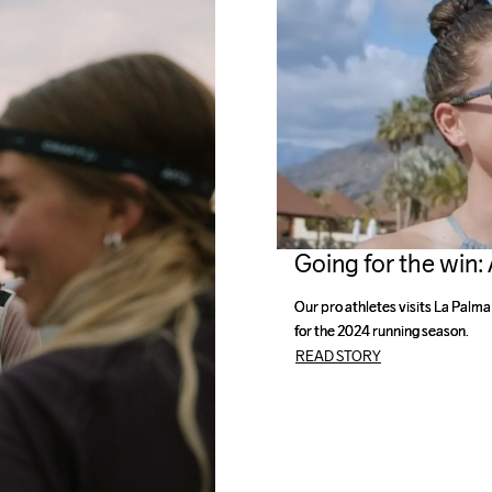
Going for the win
Our pro athletes visits La Palma 
Our pro athletes visits La Palma 
READ STORY