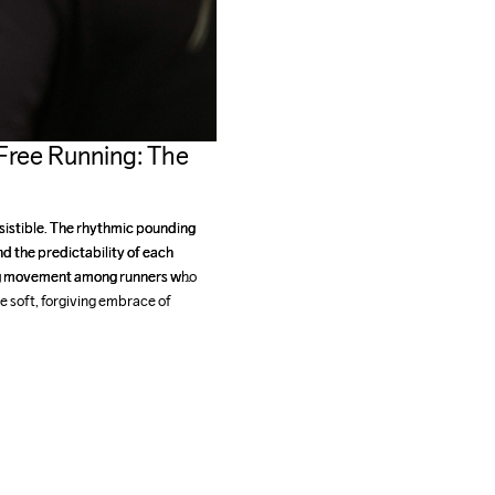
-Free Running: The
esistible. The rhythmic pounding 
esistible. The rhythmic pounding 
d the predictability of each 
d the predictability of each 
ng movement among runners who 
ng movement among runners who 
e soft, forgiving embrace of 
e soft, forgiving embrace of 