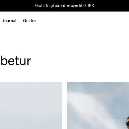
ce 2
Gratis fragt på ordrer over 500 DKK
Journal
Guides
 er en rejse med selvopdagelse 
lag på fortovet. Tag nu din rejse 
inspirere hvert skridt, du tager.
øbetur