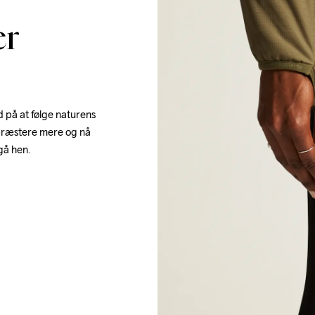
er
 på at følge naturens 
 præstere mere og nå 
gå hen.