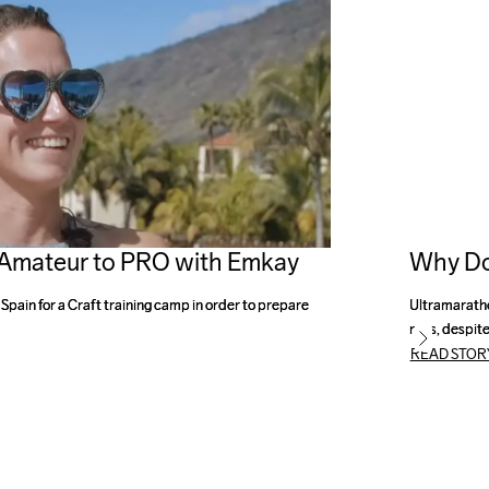
: Amateur to PRO with Emkay
Why Do
Spain for a Craft training camp in order to prepare 
Spain for a Craft training camp in order to prepare 
Ultramaratho
Ultramaratho
runs, despite
READ STOR