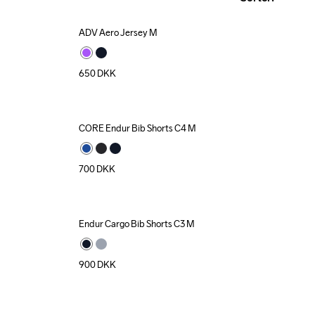
ADV Aero Jersey M
650
DKK
CORE Endur Bib Shorts C4 M
700
DKK
Endur Cargo Bib Shorts C3 M
900
DKK