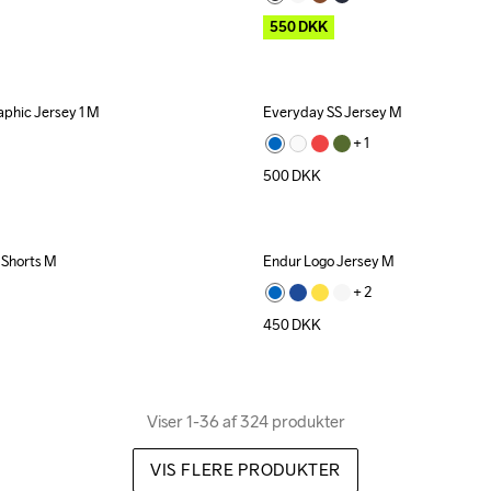
550
DKK
phic Jersey 1 M
Everyday SS Jersey M
+ 
1
500
DKK
 Shorts M
Endur Logo Jersey M
+ 
2
450
DKK
Viser 1-36 af 324 produkter
VIS FLERE PRODUKTER