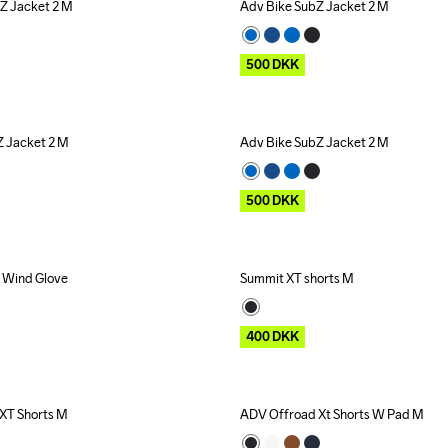
Z Jacket 2 M
Adv Bike SubZ Jacket 2 M
Outlet
500
DKK
Z Jacket 2 M
Adv Bike SubZ Jacket 2 M
Outlet
500
DKK
 Wind Glove
Summit XT shorts M
Outlet
400
DKK
 XT Shorts M
ADV Offroad Xt Shorts W Pad M
Outlet