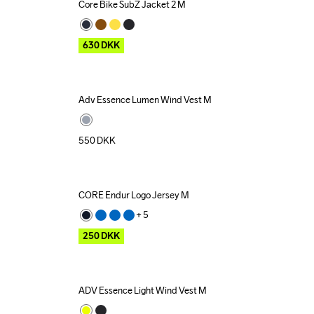
Core Bike SubZ Jacket 2 M
Outlet
630
DKK
Adv Essence Lumen Wind Vest M
550
DKK
CORE Endur Logo Jersey M
Outlet
+ 
5
250
DKK
ADV Essence Light Wind Vest M
Outlet
Recycled