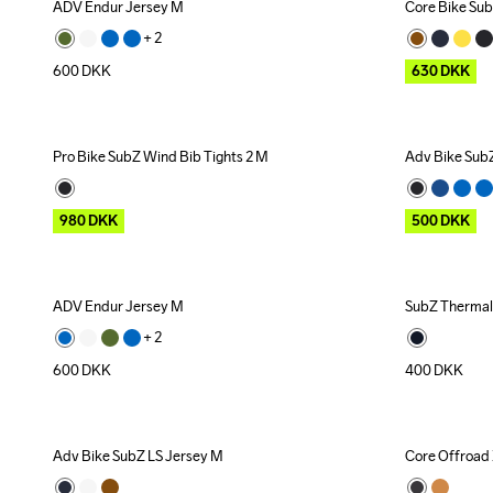
ADV Endur Jersey M
Core Bike Sub
Outlet
+ 
2
600
DKK
630
DKK
Pro Bike SubZ Wind Bib Tights 2 M
Adv Bike Sub
Outlet
Outlet
980
DKK
500
DKK
ADV Endur Jersey M
SubZ Thermal
New
+ 
2
600
DKK
400
DKK
Adv Bike SubZ LS Jersey M
Core Offroad
Outlet
Outlet