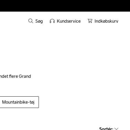
Søg
Kundservice
Indkøbskurv
ndet flere Grand 
Mountainbike-tøj
Sortér
: