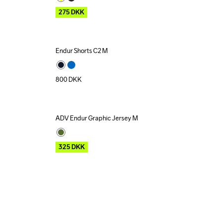
275
DKK
Endur Shorts C2 M
800
DKK
ADV Endur Graphic Jersey M
Outlet
325
DKK