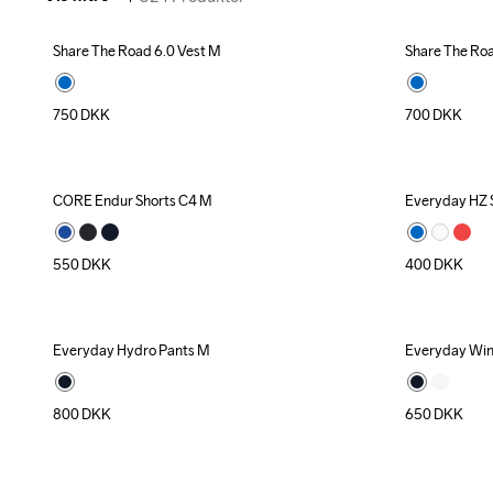
Share The Road 6.0 Vest M
Share The Roa
750
DKK
700
DKK
CORE Endur Shorts C4 M
Everyday HZ 
550
DKK
400
DKK
Everyday Hydro Pants M
Everyday Win
800
DKK
650
DKK