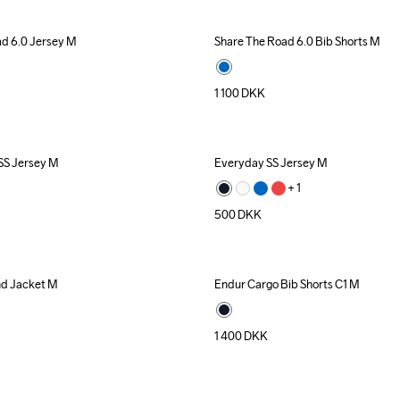
d 6.0 Jersey M
Share The Road 6.0 Bib Shorts M
1 100
DKK
SS Jersey M
Everyday SS Jersey M
+ 
1
500
DKK
d Jacket M
Endur Cargo Bib Shorts C1 M
1 400
DKK