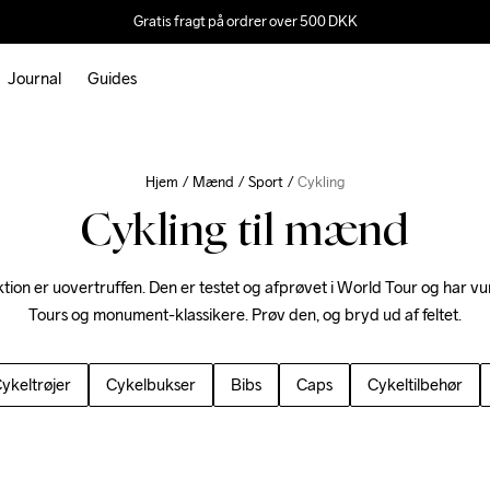
Gratis fragt på ordrer over 500 DKK
Journal
Guides
Hjem
Mænd
Sport
Cykling
Cykling til mænd
tion er uovertruffen. Den er testet og afprøvet i World Tour og har vu
Tours og monument-klassikere. Prøv den, og bryd ud af feltet.
ykeltrøjer
Cykelbukser
Bibs
Caps
Cykeltilbehør