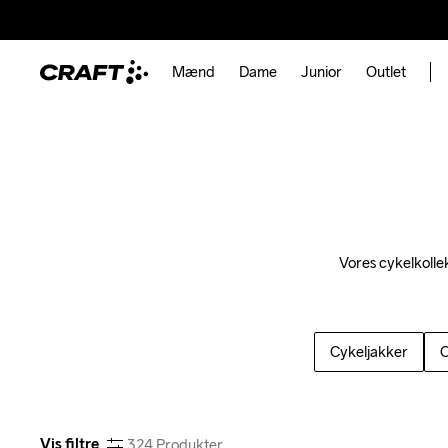
Mænd
Dame
Junior
Outlet
Vores cykelkollek
Cykeljakker
C
Vis filtre
324
Produkter