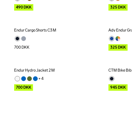
490
DKK
325
DKK
Endur Cargo Shorts C3 M
Adv Endur Gra
Outlet
700
DKK
325
DKK
Endur Hydro Jacket 2 M
CTM Bike Bib
Outlet
Outlet
+ 
4
700
DKK
945
DKK