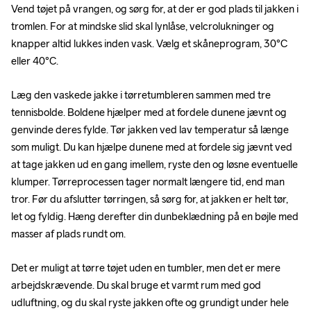
Vend tøjet på vrangen, og sørg for, at der er god plads til jakken i 
tromlen. For at mindske slid skal lynlåse, velcrolukninger og 
knapper altid lukkes inden vask. Vælg et skåneprogram, 30°C 
eller 40°C.
Læg den vaskede jakke i tørretumbleren sammen med tre 
tennisbolde. Boldene hjælper med at fordele dunene jævnt og 
genvinde deres fylde. Tør jakken ved lav temperatur så længe 
som muligt. Du kan hjælpe dunene med at fordele sig jævnt ved 
at tage jakken ud en gang imellem, ryste den og løsne eventuelle 
klumper. Tørreprocessen tager normalt længere tid, end man 
tror. Før du afslutter tørringen, så sørg for, at jakken er helt tør, 
let og fyldig. Hæng derefter din dunbeklædning på en bøjle med 
masser af plads rundt om.
Det er muligt at tørre tøjet uden en tumbler, men det er mere 
arbejdskrævende. Du skal bruge et varmt rum med god 
udluftning, og du skal ryste jakken ofte og grundigt under hele 