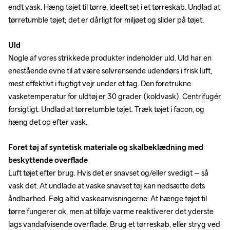
endt vask. Hæng tøjet til tørre, ideelt set i et tørreskab. Undlad at 
tørretumble tøjet; det er dårligt for miljøet og slider på tøjet.
Uld
Nogle af vores strikkede produkter indeholder uld. Uld har en 
enestående evne til at være selvrensende udendørs i frisk luft, 
mest effektivt i fugtigt vejr under et tag. Den foretrukne 
vasketemperatur for uldtøj er 30 grader (koldvask). Centrifugér 
forsigtigt. Undlad at tørretumble tøjet. Træk tøjet i facon, og 
hæng det op efter vask.
Foret tøj af syntetisk materiale og skalbeklædning med 
beskyttende overflade
Luft tøjet efter brug. Hvis det er snavset og/eller svedigt – så 
vask det. At undlade at vaske snavset tøj kan nedsætte dets 
åndbarhed. Følg altid vaskeanvisningerne. At hænge tøjet til 
tørre fungerer ok, men at tilføje varme reaktiverer det yderste 
lags vandafvisende overflade. Brug et tørreskab, eller stryg ved 