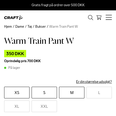
Gratis fragt på ordrer over 500 DKK
Hjem
Dame
Tøj
Bukser
Warm Train Pant W
Warm Train Pant W
Outlet
Recycled
350 DKK
Oprindelig pris
700 DKK
På lager
Er din størrelse udsolgt?
XS
S
M
L
XL
XXL