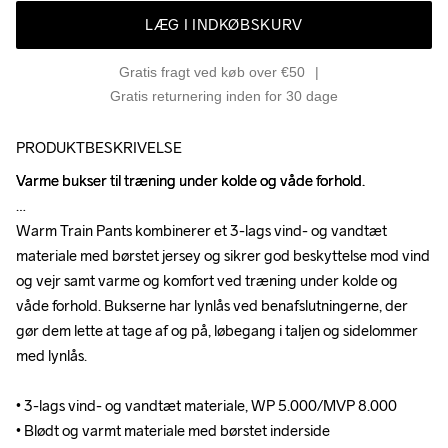
LÆG I INDKØBSKURV
Gratis fragt ved køb over €50
Gratis returnering inden for 30 dage
PRODUKTBESKRIVELSE
Varme bukser til træning under kolde og våde forhold.

Varme bukser til træning under kolde og våde forhold.

Warm Train Pants kombinerer et 3-lags vind- og vandtæt 
Warm Train Pants kombinerer et 3-lags vind- og vandtæt 
materiale med børstet jersey og sikrer god beskyttelse mod vind 
materiale med børstet jersey og sikrer god beskyttelse mod vind 
og vejr samt varme og komfort ved træning under kolde og 
og vejr samt varme og komfort ved træning under kolde og 
våde forhold. Bukserne har lynlås ved benafslutningerne, der 
våde forhold. Bukserne har lynlås ved benafslutningerne, der 
gør dem lette at tage af og på, løbegang i taljen og sidelommer 
gør dem lette at tage af og på, løbegang i taljen og sidelommer 
med lynlås.

med lynlås.

• 3-lags vind- og vandtæt materiale, WP 5.000/MVP 8.000

• 3-lags vind- og vandtæt materiale, WP 5.000/MVP 8.000

• Blødt og varmt materiale med børstet inderside

• Blødt og varmt materiale med børstet inderside
