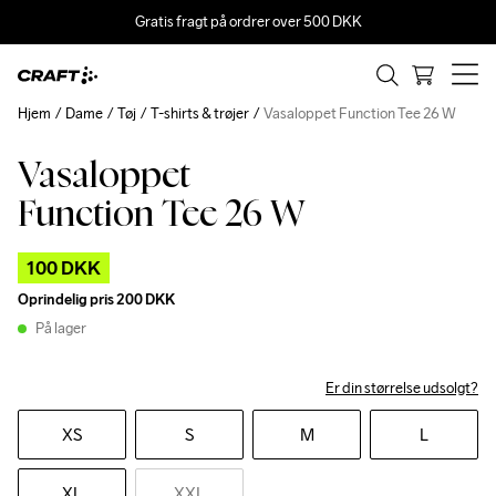
Gratis fragt på ordrer over 500 DKK
Hjem
Dame
Tøj
T-shirts & trøjer
Vasaloppet Function Tee 26 W
Vasaloppet
Outlet
Function Tee 26 W
100 DKK
Oprindelig pris
200 DKK
På lager
Er din størrelse udsolgt?
XS
S
M
L
XL
XXL