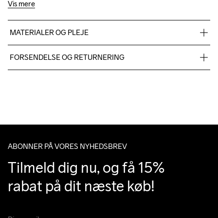
Vis mere
MATERIALER OG PLEJE
100% Polyester-Recycled
FORSENDELSE OG RETURNERING
Vi leverer med UPS, og altid gratis levering med UPS Standard 
over 500 DKK.
Du har altid gratis returnering i 30 dage.
ABONNER PÅ VORES NYHEDSBREV
Tilmeld dig nu, og få 15% 
rabat på dit næste køb!