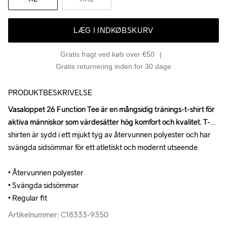
LÆG I INDKØBSKURV
Gratis fragt ved køb over €50
Gratis returnering inden for 30 dage
PRODUKTBESKRIVELSE
Vasaloppet 26 Function Tee är en mångsidig tränings-t-shirt för 
Vasaloppet 26 Function Tee är en mångsidig tränings-t-shirt för 
aktiva människor som värdesätter hög komfort och kvalitet. T-
aktiva människor som värdesätter hög komfort och kvalitet. T-
shirten är sydd i ett mjukt tyg av återvunnen polyester och har 
shirten är sydd i ett mjukt tyg av återvunnen polyester och har 
svängda sidsömmar för ett atletiskt och modernt utseende.

svängda sidsömmar för ett atletiskt och modernt utseende.

• Återvunnen polyester

• Återvunnen polyester

• Svängda sidsömmar

• Svängda sidsömmar

• Regular fit
• Regular fit
Artikelnummer: C18333-9350
Artikelnummer: C18333-9350