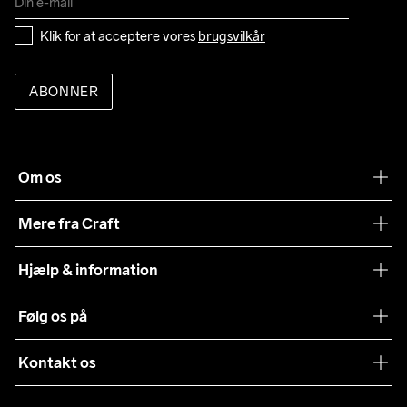
Klik for at acceptere vores 
brugsvilkår
ABONNER
Om os
Vores filosofi
Mere fra Craft
Teamwear
Hjælp & information
Samarbejder
Vilkår og betingelser
Følg os på
Presse
Levering
Sustainability
Kontakt os
Kundeservice
customercare@craftsportswear.com
Vejledninger