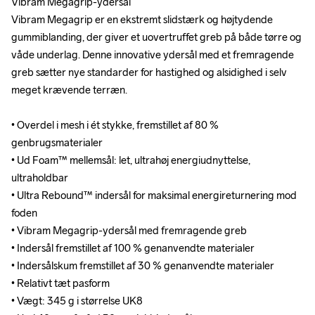
Vibram Megagrip-ydersål

Vibram Megagrip-ydersål

Vibram Megagrip er en ekstremt slidstærk og højtydende 
Vibram Megagrip er en ekstremt slidstærk og højtydende 
gummiblanding, der giver et uovertruffet greb på både tørre og 
gummiblanding, der giver et uovertruffet greb på både tørre og 
våde underlag. Denne innovative ydersål med et fremragende 
våde underlag. Denne innovative ydersål med et fremragende 
greb sætter nye standarder for hastighed og alsidighed i selv 
greb sætter nye standarder for hastighed og alsidighed i selv 
meget krævende terræn.

meget krævende terræn.

• Overdel i mesh i ét stykke, fremstillet af 80 % 
• Overdel i mesh i ét stykke, fremstillet af 80 % 
genbrugsmaterialer

genbrugsmaterialer

• Ud Foam™ mellemsål: let, ultrahøj energiudnyttelse, 
• Ud Foam™ mellemsål: let, ultrahøj energiudnyttelse, 
ultraholdbar

ultraholdbar

• Ultra Rebound™ indersål for maksimal energireturnering mod 
• Ultra Rebound™ indersål for maksimal energireturnering mod 
foden

foden

• Vibram Megagrip-ydersål med fremragende greb

• Vibram Megagrip-ydersål med fremragende greb

• Indersål fremstillet af 100 % genanvendte materialer

• Indersål fremstillet af 100 % genanvendte materialer

• Indersålskum fremstillet af 30 % genanvendte materialer

• Indersålskum fremstillet af 30 % genanvendte materialer

• Relativt tæt pasform

• Relativt tæt pasform

• Vægt: 345 g i størrelse UK8

• Vægt: 345 g i størrelse UK8
