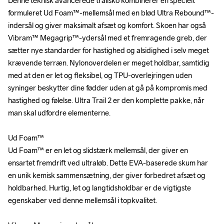
Denne teknisk avancerede trailsko kombinerer en specielt 
Denne teknisk avancerede trailsko kombinerer en specielt 
formuleret Ud Foam™-mellemsål med en blød Ultra Rebound™-
formuleret Ud Foam™-mellemsål med en blød Ultra Rebound™-
indersål og giver maksimalt afsæt og komfort. Skoen har også 
indersål og giver maksimalt afsæt og komfort. Skoen har også 
Vibram™ Megagrip™-ydersål med et fremragende greb, der 
Vibram™ Megagrip™-ydersål med et fremragende greb, der 
sætter nye standarder for hastighed og alsidighed i selv meget 
sætter nye standarder for hastighed og alsidighed i selv meget 
krævende terræn. Nylonoverdelen er meget holdbar, samtidig 
krævende terræn. Nylonoverdelen er meget holdbar, samtidig 
med at den er let og fleksibel, og TPU-overlejringen uden 
med at den er let og fleksibel, og TPU-overlejringen uden 
syninger beskytter dine fødder uden at gå på kompromis med 
syninger beskytter dine fødder uden at gå på kompromis med 
hastighed og følelse. Ultra Trail 2 er den komplette pakke, når 
hastighed og følelse. Ultra Trail 2 er den komplette pakke, når 
man skal udfordre elementerne.

man skal udfordre elementerne.

Ud Foam™

Ud Foam™

Ud Foam™ er en let og slidstærk mellemsål, der giver en 
Ud Foam™ er en let og slidstærk mellemsål, der giver en 
ensartet fremdrift ved ultraløb. Dette EVA-baserede skum har 
ensartet fremdrift ved ultraløb. Dette EVA-baserede skum har 
en unik kemisk sammensætning, der giver forbedret afsæt og 
en unik kemisk sammensætning, der giver forbedret afsæt og 
holdbarhed. Hurtig, let og langtidsholdbar er de vigtigste 
holdbarhed. Hurtig, let og langtidsholdbar er de vigtigste 
egenskaber ved denne mellemsål i topkvalitet.

egenskaber ved denne mellemsål i topkvalitet.
