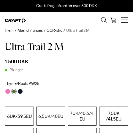
Gratis fragt på ordrer over 500 DKK
Hjem
Mænd
Shoes
OCR-sko
Ultra Trail 2 M
Ultra Trail 2 M
1 500 DKK
På lager
Thyme/Roots AW25
7UK
/40 3/4 
7,5UK
6UK
/39,5EU
6,5UK
/40EU
EU
/41,5EU