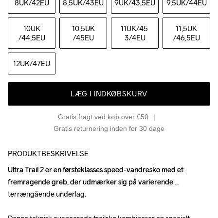
8UK
/42EU
8,5UK
/43EU
9UK
/43,5EU
9,5UK
/44EU
10UK
10,5UK
11UK
/45 
11,5UK
/44,5EU
/45EU
3/4EU
/46,5EU
12UK
/47EU
LÆG I INDKØBSKURV
Gratis fragt ved køb over €50
Gratis returnering inden for 30 dage
PRODUKTBESKRIVELSE
Ultra Trail 2 er en førsteklasses speed-vandresko med et 
Ultra Trail 2 er en førsteklasses speed-vandresko med et 
fremragende greb, der udmærker sig på varierende 
fremragende greb, der udmærker sig på varierende 
terrængående underlag.

terrængående underlag.
