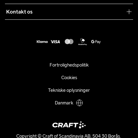
Levering
Sustainability
Kontakt os
Kundeservice
customercare@craftsportswear.com
Vejledninger
+46 (0) 33 722 32 10
FAQ
Accessibility statement
Fortryd dit køb
Fortrolighedspolitik
Cookies
Tekniske oplysninger
Danmark
Copyright © Craft of Scandinavia AB, 504 30 Borås. 
