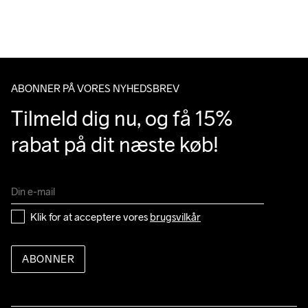
over 500 DKK.
Du har altid gratis returnering i 30 dage.
Machine wash 
40
ABONNER PÅ VORES NYHEDSBREV
Tilmeld dig nu, og få 15% 
rabat på dit næste køb!
Klik for at acceptere vores 
brugsvilkår
ABONNER