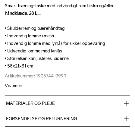
Smart træningstaske med indvendigt rum til sko og/eller 
Smart træningstaske med indvendigt rum til sko og/eller 
håndklæde. 28 L.

håndklæde. 28 L.

• Skulderrem og bærehåndtag

• Skulderrem og bærehåndtag

• Indvendig lomme i mesh

• Indvendig lomme i mesh

• Indvendig lomme med lynlås for sikker opbevaring

• Indvendig lomme med lynlås for sikker opbevaring

• Udvendig lomme med lynlås

• Udvendig lomme med lynlås

• Størrelsen kan justeres i siderne

• Størrelsen kan justeres i siderne

• 58x21x31 cm
• 58x21x31 cm
Artikelnummer: 1905744-9999
Artikelnummer: 1905744-9999
Vis mere
MATERIALER OG PLEJE
Fabric 1 100% Polyester w PU coating, Fabric 2: 100% 
FORSENDELSE OG RETURNERING
Polyester w PU coating, Fabric 3: 100% Polyester w PU coating
Vi leverer med UPS, og altid gratis levering med UPS Standard 