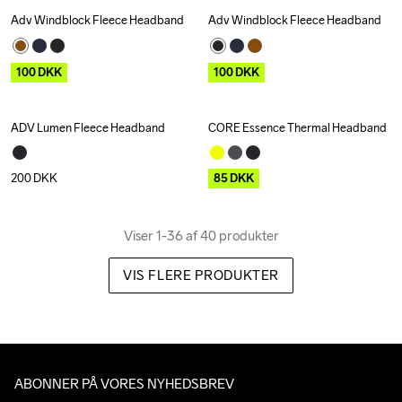
Adv Windblock Fleece Headband
Adv Windblock Fleece Headband
Outlet
Outlet
100
DKK
100
DKK
ADV Lumen Fleece Headband
CORE Essence Thermal Headband
Outlet
200
DKK
85
DKK
Viser 1-36 af 40 produkter
VIS FLERE PRODUKTER
ABONNER PÅ VORES NYHEDSBREV