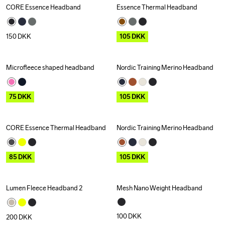
CORE Essence Headband
Essence Thermal Headband
Outlet
150
DKK
105
DKK
Microfleece shaped headband
Nordic Training Merino Headband
Outlet
Outlet
75
DKK
105
DKK
CORE Essence Thermal Headband
Nordic Training Merino Headband
Outlet
Outlet
85
DKK
105
DKK
Lumen Fleece Headband 2
Mesh Nano Weight Headband
Recycled
100
DKK
200
DKK