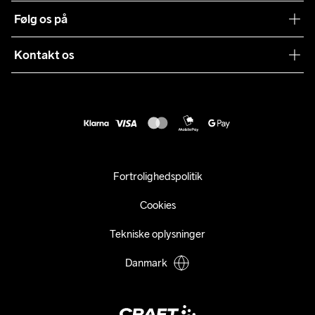
Vilkår og betingelser
Følg os på
Presse
Levering
Sustainability
Kontakt os
Kundeservice
customercare@craftsportswear.com
Vejledninger
+46 (0) 33 722 32 10
FAQ
Accessibility statement
Fortryd dit køb
Fortrolighedspolitik
Cookies
Tekniske oplysninger
Danmark