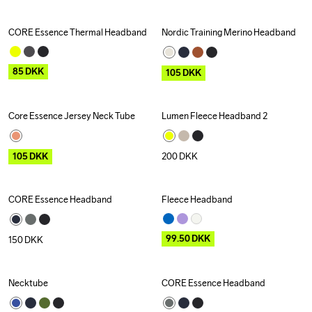
CORE Essence Thermal Headband
Nordic Training Merino Headband
Outlet
Outlet
85
DKK
105
DKK
Core Essence Jersey Neck Tube
Lumen Fleece Headband 2
Outlet
105
DKK
200
DKK
CORE Essence Headband
Fleece Headband
Outlet
99.50
DKK
150
DKK
Necktube
CORE Essence Headband
Outlet