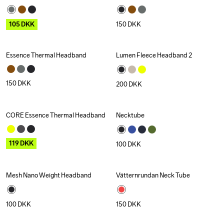
105
DKK
150
DKK
Essence Thermal Headband
Lumen Fleece Headband 2
150
DKK
200
DKK
CORE Essence Thermal Headband
Necktube
Outlet
119
DKK
100
DKK
Mesh Nano Weight Headband
Vätternrundan Neck Tube
Recycled
100
DKK
150
DKK