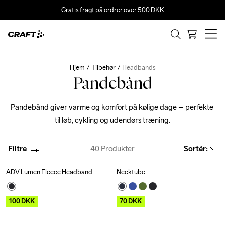
Gratis fragt på ordrer over 500 DKK
Hjem
Tilbehør
Headbands
Pandebånd
Pandebånd giver varme og komfort på kølige dage – perfekte 
til løb, cykling og udendørs træning.
Filtre
40
Produkter
Sortér
:
ADV Lumen Fleece Headband
Necktube
Outlet
Outlet
100
DKK
70
DKK