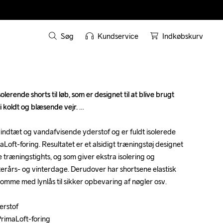
Søg
Kundservice
Indkøbskurv
erende shorts til løb, som er designet til at blive brugt 
erende shorts til løb, som er designet til at blive brugt 
 koldt og blæsende vejr. 

 koldt og blæsende vejr. 

vindtæt og vandafvisende yderstof og er fuldt isolerede 
vindtæt og vandafvisende yderstof og er fuldt isolerede 
oft-foring. Resultatet er et alsidigt træningstøj designet 
oft-foring. Resultatet er et alsidigt træningstøj designet 
e træningstights, og som giver ekstra isolering og 
e træningstights, og som giver ekstra isolering og 
terårs- og vinterdage. Derudover har shortsene elastisk 
terårs- og vinterdage. Derudover har shortsene elastisk 
omme med lynlås til sikker opbevaring af nøgler osv.

omme med lynlås til sikker opbevaring af nøgler osv.

rstof 

rstof 

PrimaLoft-foring

PrimaLoft-foring
