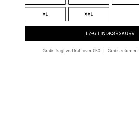
XL
XXL
LÆG I INDKØBSKURV
Gratis fragt ved køb over €50
Gratis returner