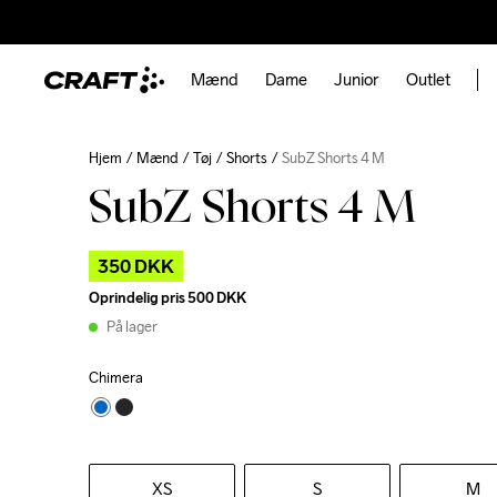
Mænd
Dame
Junior
Outlet
Hjem
Mænd
Tøj
Shorts
SubZ Shorts 4 M
SubZ Shorts 4 M
350 DKK
Oprindelig pris
500 DKK
På lager
Chimera
XS
S
M