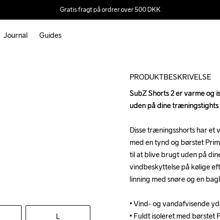
Gratis fragt på ordrer over 500 DKK
Journal
Guides
Outlet
PRODUKTBESKRIVELSE
SubZ Shorts 2 er varme og isol
SubZ Shorts 2 er varme og isol
uden på dine træningstights i
uden på dine træningstights i
Disse træningsshorts har et 
Disse træningsshorts har et 
med en tynd og børstet PrimaL
med en tynd og børstet PrimaL
til at blive brugt uden på din
til at blive brugt uden på din
vindbeskyttelse på kølige ef
vindbeskyttelse på kølige ef
linning med snøre og en bagl
linning med snøre og en bagl
• Vind- og vandafvisende yde
• Vind- og vandafvisende yde
• Fuldt isoleret med børstet 
• Fuldt isoleret med børstet 
L