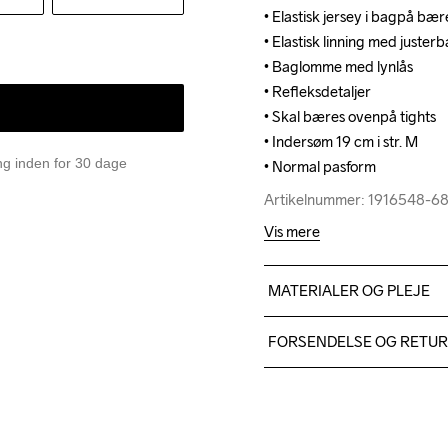
• Elastisk jersey i bagpå bær
• Elastisk jersey i bagpå bær
• Elastisk linning med juster
• Elastisk linning med juster
• Baglomme med lynlås

• Baglomme med lynlås

• Refleksdetaljer

• Refleksdetaljer

• Skal bæres ovenpå tights

• Skal bæres ovenpå tights

• Indersøm 19 cm i str. M

• Indersøm 19 cm i str. M

ing inden for 30 dage
• Normal pasform
• Normal pasform
Artikelnummer: 1916548-6
Artikelnummer: 1916548-6
Vis mere
MATERIALER OG PLEJE
Body 100% Genanvendt polya
FORSENDELSE OG RETU
Lining 100% Genanvendt po
Vi leverer med UPS, og alt
Du har altid gratis returneri