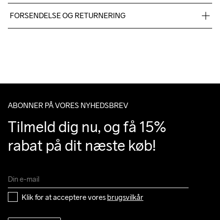
99% Polyester, 1% Elastane
FORSENDELSE OG RETURNERING
Vi leverer med UPS, og altid gratis levering med UPS Standard 
over 500 DKK.
Do Not Bleach
Do Not Dry 
Do Not Iron
Do Not Tumble
Machine wash 
Du har altid gratis returnering i 30 dage.
Clean
40
ABONNER PÅ VORES NYHEDSBREV
Tilmeld dig nu, og få 15% 
rabat på dit næste køb!
Klik for at acceptere vores 
brugsvilkår