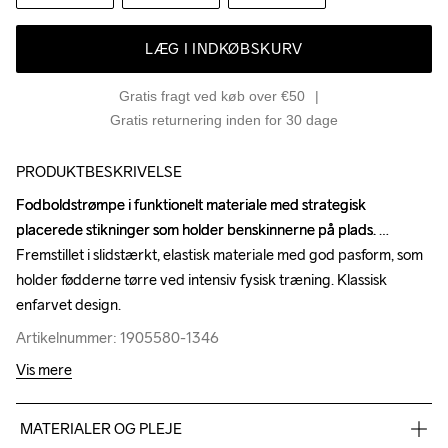
LÆG I INDKØBSKURV
Gratis fragt ved køb over €50
Gratis returnering inden for 30 dage
PRODUKTBESKRIVELSE
Fodboldstrømpe i funktionelt materiale med strategisk 
Fodboldstrømpe i funktionelt materiale med strategisk 
placerede stikninger som holder benskinnerne på plads. 
placerede stikninger som holder benskinnerne på plads. 
Fremstillet i slidstærkt, elastisk materiale med god pasform, som 
Fremstillet i slidstærkt, elastisk materiale med god pasform, som 
holder fødderne tørre ved intensiv fysisk træning. Klassisk 
holder fødderne tørre ved intensiv fysisk træning. Klassisk 
enfarvet design.
enfarvet design.
Artikelnummer: 1905580-1346
Artikelnummer: 1905580-1346
Vis mere
MATERIALER OG PLEJE