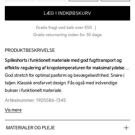
LÆG I INDKØBSKURV
Gratis fragt ved køb over €50
Gratis returnering inden for 30 dage
PRODUKTBESKRIVELSE
Spilleshorts i funktionelt materiale med god fugttransport og 
Spilleshorts i funktionelt materiale med god fugttransport og 
effektiv regulering af kropstemperaturen for maksimal ydelse. 
effektiv regulering af kropstemperaturen for maksimal ydelse. 
God stretch for optimal pasform og bevægelsesfrihed. Snøre i 
God stretch for optimal pasform og bevægelsesfrihed. Snøre i 
taljen. Klassisk ensfarvet design. Fås også med indvendige 
taljen. Klassisk ensfarvet design. Fås også med indvendige 
bukser i funktionelt materiale.
bukser i funktionelt materiale.
Artikelnummer: 1905586-1345
Artikelnummer: 1905586-1345
Vis mere
MATERIALER OG PLEJE