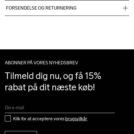
Fabric 1: 100% Polyester
FORSENDELSE OG RETURNERING
Vi leverer med UPS, og altid gratis levering med UPS Standard 
over 500 DKK.
Do Not Bleach
Do Not Dry 
Do Not Tumble
Ironing Low 
Machine wash 
Du har altid gratis returnering i 30 dage.
Clean
Temp
40
ABONNER PÅ VORES NYHEDSBREV
Tilmeld dig nu, og få 15% 
rabat på dit næste køb!
Klik for at acceptere vores 
brugsvilkår