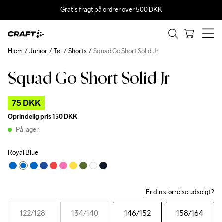
Gratis fragt på ordrer over 500 DKK
Hjem
Junior
Tøj
Shorts
Squad Go Short Solid Jr
Squad Go Short Solid Jr
Outlet
75 DKK
Oprindelig pris
150 DKK
På lager
Royal Blue
Er din størrelse udsolgt?
122
/128
134
/140
146
/152
158
/164