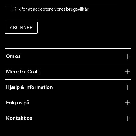
Klik for at acceptere vores 
brugsvilkår
ABONNER
Om os
Vores filosofi
Mere fra Craft
Teamwear
Hjælp & information
Samarbejder
Vilkår og betingelser
Følg os på
Presse
Levering
Sustainability
Kontakt os
Kundeservice
customercare@craftsportswear.com
Vejledninger