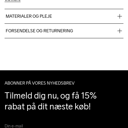
MATERIALER OG PLEJE
Front Body: 100% Polyester, Side Panel: 86% Polyester, 14% 
FORSENDELSE OG RETURNERING
Elastane, Back Body: 100%  Polyester
Vi leverer med UPS, og altid gratis levering med UPS Standard 
over 500 DKK.
Du har altid gratis returnering i 30 dage.
ABONNER PÅ VORES NYHEDSBREV
Tilmeld dig nu, og få 15% 
rabat på dit næste køb!