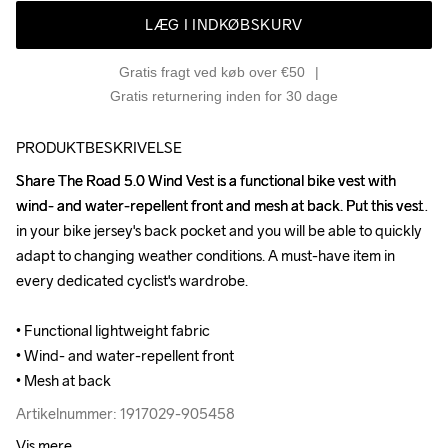
LÆG I INDKØBSKURV
Gratis fragt ved køb over €50
Gratis returnering inden for 30 dage
PRODUKTBESKRIVELSE
Share The Road 5.0 Wind Vest is a functional bike vest with 
Share The Road 5.0 Wind Vest is a functional bike vest with 
wind- and water-repellent front and mesh at back. Put this vest 
wind- and water-repellent front and mesh at back. Put this vest 
in your bike jersey's back pocket and you will be able to quickly 
in your bike jersey's back pocket and you will be able to quickly 
adapt to changing weather conditions. A must-have item in 
adapt to changing weather conditions. A must-have item in 
every dedicated cyclist's wardrobe.

every dedicated cyclist's wardrobe.

• Functional lightweight fabric

• Functional lightweight fabric

• Wind- and water-repellent front

• Wind- and water-repellent front

• Mesh at back
• Mesh at back
Artikelnummer: 1917029-905458
Artikelnummer: 1917029-905458
Vis mere