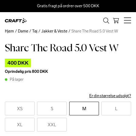
Gratis fragt på ordrer over 500 DKK
Hjem
Dame
Tøj
Jakker & Veste
Share The Road 5.0 Vest W
Share The Road 5.0 Vest W
Outlet
400 DKK
Oprindelig pris
800 DKK
På lager
Er din størrelse udsolgt?
XS
S
M
L
XL
XXL