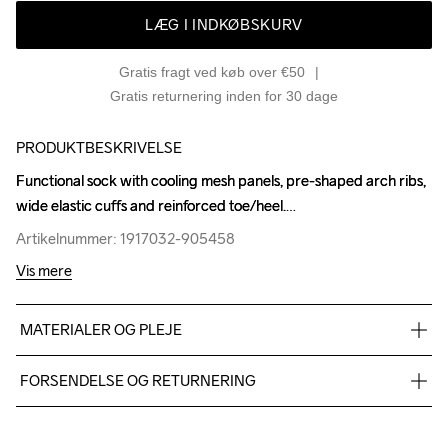
LÆG I INDKØBSKURV
Gratis fragt ved køb over €50
Gratis returnering inden for 30 dage
PRODUKTBESKRIVELSE
Functional sock with cooling mesh panels, pre-shaped arch ribs, 
Functional sock with cooling mesh panels, pre-shaped arch ribs, 
wide elastic cuffs and reinforced toe/heel.
wide elastic cuffs and reinforced toe/heel.
Artikelnummer: 1917032-905458
Artikelnummer: 1917032-905458
Vis mere
MATERIALER OG PLEJE
65% Polyamide-Recycled 29% Polyamide 6% Elastane
FORSENDELSE OG RETURNERING
Vi leverer med UPS, og altid gratis levering med UPS Standard 
over 500 DKK.