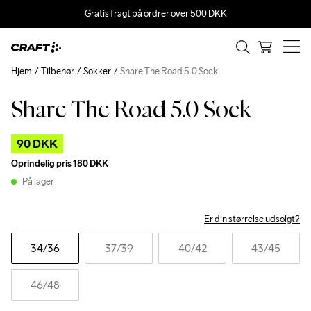
Gratis fragt på ordrer over 500 DKK
Hjem
Tilbehør
Sokker
Share The Road 5.0 Sock
Share The Road 5.0 Sock
Outlet
90 DKK
Oprindelig pris
180 DKK
På lager
Er din størrelse udsolgt?
34
/36
37
/39
40
/42
43
/45
46
/48