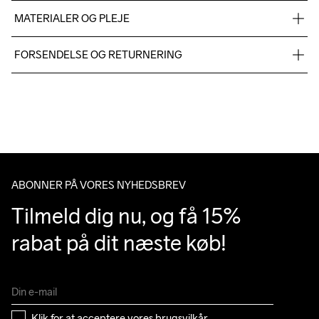
MATERIALER OG PLEJE
Fabric 1: 100% Polyester Fabric 2: 100% Polyester
FORSENDELSE OG RETURNERING
Vi leverer med UPS, og altid gratis levering med UPS Standard 
over 500 DKK.
Du har altid gratis returnering i 30 dage.
ABONNER PÅ VORES NYHEDSBREV
Tilmeld dig nu, og få 15% 
rabat på dit næste køb!
Klik for at acceptere vores 
brugsvilkår