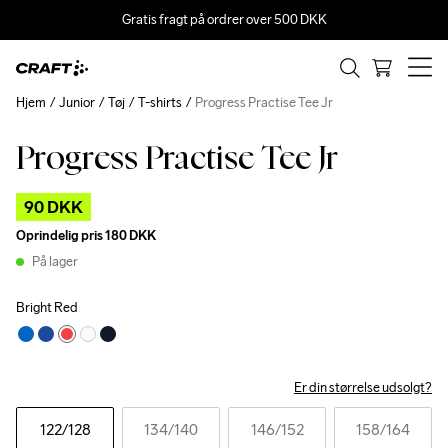
Gratis fragt på ordrer over 500 DKK
Hjem
Junior
Tøj
T-shirts
Progress Practise Tee Jr
Progress Practise Tee Jr
Outlet
90 DKK
Oprindelig pris
180 DKK
På lager
Bright Red
Er din størrelse udsolgt?
122
/128
134
/140
146
/152
158
/164