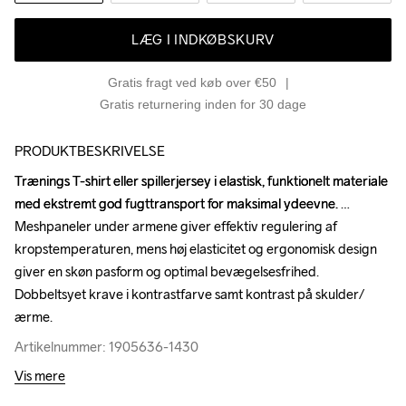
LÆG I INDKØBSKURV
Gratis fragt ved køb over €50
Gratis returnering inden for 30 dage
PRODUKTBESKRIVELSE
Trænings T-shirt eller spillerjersey i elastisk, funktionelt materiale 
Trænings T-shirt eller spillerjersey i elastisk, funktionelt materiale 
med ekstremt god fugttransport for maksimal ydeevne. 
med ekstremt god fugttransport for maksimal ydeevne. 
Meshpaneler under armene giver effektiv regulering af 
Meshpaneler under armene giver effektiv regulering af 
kropstemperaturen, mens høj elasticitet og ergonomisk design 
kropstemperaturen, mens høj elasticitet og ergonomisk design 
giver en skøn pasform og optimal bevægelsesfrihed. 
giver en skøn pasform og optimal bevægelsesfrihed. 
Dobbeltsyet krave i kontrastfarve samt kontrast på skulder/
Dobbeltsyet krave i kontrastfarve samt kontrast på skulder/
ærme.
ærme.
Artikelnummer: 1905636-1430
Artikelnummer: 1905636-1430
Vis mere