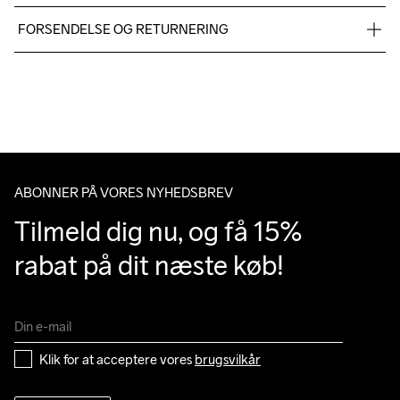
Fabric 1: 100% Polyester
FORSENDELSE OG RETURNERING
Vi leverer med UPS, og altid gratis levering med UPS Standard 
over 500 DKK.
Du har altid gratis returnering i 30 dage.
ABONNER PÅ VORES NYHEDSBREV
Tilmeld dig nu, og få 15% 
rabat på dit næste køb!
Klik for at acceptere vores 
brugsvilkår