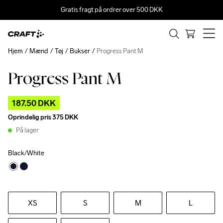
Gratis fragt på ordrer over 500 DKK
Hjem
Mænd
Tøj
Bukser
Progress Pant M
Progress Pant M
Outlet
187.50 DKK
Oprindelig pris
375 DKK
På lager
Black/White
XS
S
M
L