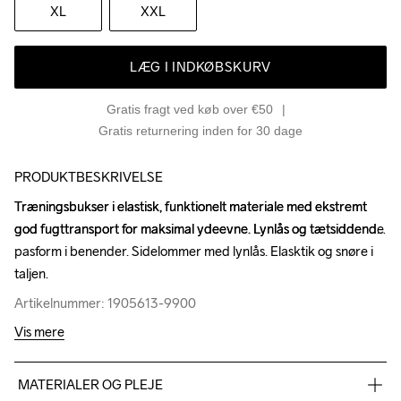
XL
XXL
LÆG I INDKØBSKURV
Gratis fragt ved køb over €50
Gratis returnering inden for 30 dage
PRODUKTBESKRIVELSE
Træningsbukser i elastisk, funktionelt materiale med ekstremt 
Træningsbukser i elastisk, funktionelt materiale med ekstremt 
god fugttransport for maksimal ydeevne. Lynlås og tætsiddende 
god fugttransport for maksimal ydeevne. Lynlås og tætsiddende 
pasform i benender. Sidelommer med lynlås. Elasktik og snøre i 
pasform i benender. Sidelommer med lynlås. Elasktik og snøre i 
taljen.
taljen.
Artikelnummer: 1905613-9900
Artikelnummer: 1905613-9900
Vis mere
MATERIALER OG PLEJE