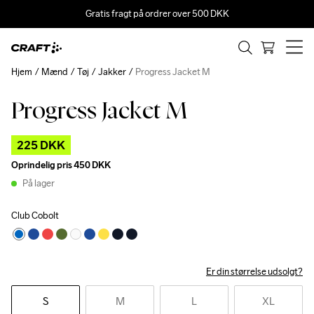
Gratis fragt på ordrer over 500 DKK
Hjem
Mænd
Tøj
Jakker
Progress Jacket M
Progress Jacket M
Outlet
225 DKK
Oprindelig pris
450 DKK
På lager
Club Cobolt
Er din størrelse udsolgt?
S
M
L
XL