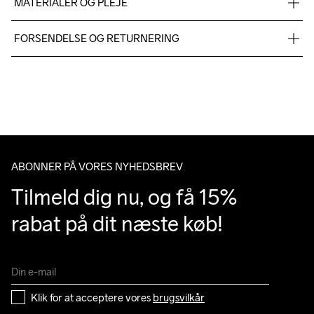
MATERIALER OG PLEJE
Fabric 1: 100% Polyester Fabric 2: 100% Polyester Fabric 3: 
FORSENDELSE OG RETURNERING
90% polyester 10% elastane
Vi leverer med UPS, og altid gratis levering med UPS Standard 
over 500 DKK.
Du har altid gratis returnering i 30 dage.
ABONNER PÅ VORES NYHEDSBREV
Tilmeld dig nu, og få 15% 
rabat på dit næste køb!
Klik for at acceptere vores 
brugsvilkår