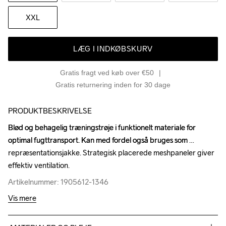
XXL
LÆG I INDKØBSKURV
Gratis fragt ved køb over €50
Gratis returnering inden for 30 dage
PRODUKTBESKRIVELSE
Blød og behagelig træningstrøje i funktionelt materiale for 
Blød og behagelig træningstrøje i funktionelt materiale for 
optimal fugttransport. Kan med fordel også bruges som 
optimal fugttransport. Kan med fordel også bruges som 
repræsentationsjakke. Strategisk placerede meshpaneler giver 
repræsentationsjakke. Strategisk placerede meshpaneler giver 
effektiv ventilation.
effektiv ventilation.
Artikelnummer: 1905612-1346
Artikelnummer: 1905612-1346
Vis mere