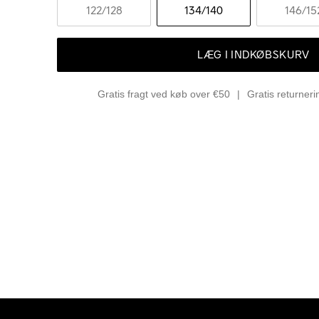
122
/128
134
/140
146
/15
LÆG I INDKØBSKURV
Gratis fragt ved køb over €50
Gratis returner