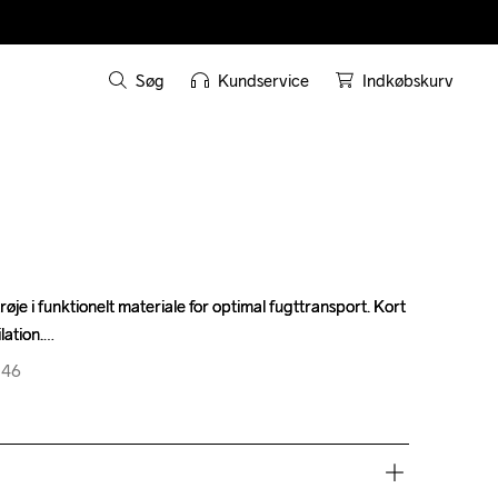
Søg
Kundservice
Indkøbskurv
je i funktionelt materiale for optimal fugttransport. Kort 
je i funktionelt materiale for optimal fugttransport. Kort 
lation.
lation.
346
346