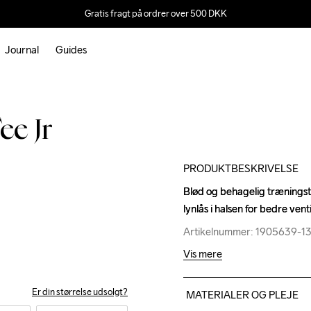
Gratis fragt på ordrer over 500 DKK
Journal
Guides
Outlet
ee Jr
PRODUKTBESKRIVELSE
Blød og behagelig træningstrø
Blød og behagelig træningstrø
lynlås i halsen for bedre venti
lynlås i halsen for bedre venti
Artikelnummer: 1905639-1
Artikelnummer: 1905639-1
Vis mere
Er din størrelse udsolgt?
MATERIALER OG PLEJE