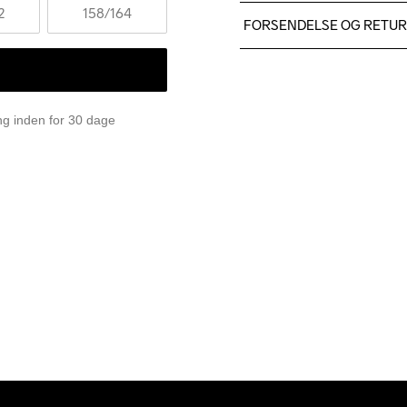
Fabric 1: 100% Polyester
2
158
/164
FORSENDELSE OG RETU
Vi leverer med UPS, og alt
Du har altid gratis returneri
ing inden for 30 dage